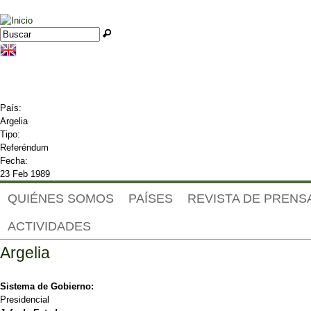
Jump to navigation
Buscar
Formulario de búsqueda
País:
Argelia
Tipo:
Referéndum
Fecha:
23 Feb 1989
QUIÉNES SOMOS
PAÍSES
REVISTA DE PRENS
ACTIVIDADES
Argelia
Sistema de Gobierno:
Presidencial