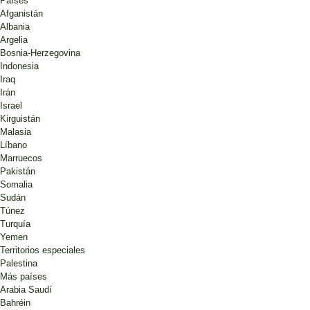
Países
Afganistán
Albania
Argelia
Bosnia-Herzegovina
Indonesia
Iraq
Irán
Israel
Kirguistán
Malasia
Líbano
Marruecos
Pakistán
Somalia
Sudán
Túnez
Turquía
Yemen
Territorios especiales
Palestina
Más países
Arabia Saudí
Bahréin