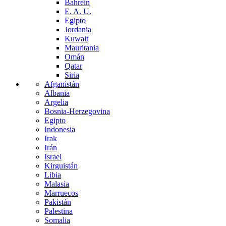
Bahréin
E. A. U.
Egipto
Jordania
Kuwait
Mauritania
Omán
Qatar
Siria
Afganistán
Albania
Argelia
Bosnia-Herzegovina
Egipto
Indonesia
Irak
Irán
Israel
Kirguistán
Libia
Malasia
Marruecos
Pakistán
Palestina
Somalia