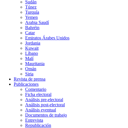
Sudán
Túnez
Turquía
Yemen
Arabia Saudí
Bahréin
Catar
Emiratos Árabes Unidos
Jordania
Kuwait
Líbano
Malí
Mauritania
Omán
Siria
Revista de prensa
Publicaciones
Comentario
Ficha electoral
Análisis pre-electoral
Análisis post-electoral
Análisis eventual
Documentos de trabajo
Entrevista
Republicación