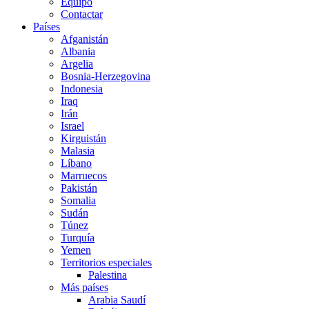
Equipo
Contactar
Países
Afganistán
Albania
Argelia
Bosnia-Herzegovina
Indonesia
Iraq
Irán
Israel
Kirguistán
Malasia
Líbano
Marruecos
Pakistán
Somalia
Sudán
Túnez
Turquía
Yemen
Territorios especiales
Palestina
Más países
Arabia Saudí