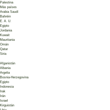
Palestina
Más países
Arabia Saudí
Bahréin
E. A. U.
Egipto
Jordania
Kuwait
Mauritania
Omán
Qatar
Siria
Afganistán
Albania
Argelia
Bosnia-Herzegovina
Egipto
Indonesia
Irak
Irán
Israel
Kirguistán
Libia