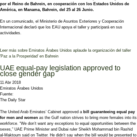
por el Reino de Bahrein, en cooperación con los Estados Unidos de
América, en Manama, Bahrein, del 25 al 26 Junio.
En un comunicado, el Ministerio de Asuntos Exteriores y Cooperación
Internacional declaró que los EAU apoya el taller y participará en sus
actividades.
Leer más
sobre Emiratos Árabes Unidos aplaude la organización del taller
'Paz a la Prosperidad' en Bahrein
UAE equal-pay legislation approved to
close gender gap
11 Abr 2018
Emiratos Árabes Unidos
Fuente:
The Daily Star
The United Arab Emirates’ Cabinet approved a
bill guaranteeing equal pay
for men and women
as the Gulf nation strives to bring more females into its
workforce. “We don’t want any exceptions to equal opportunities between the
sexes,” UAE Prime Minister and Dubai ruler Sheikh Mohammad bin Rashid
al-Maktoum said on Twitter. He didn’t say when the bill would be presented to