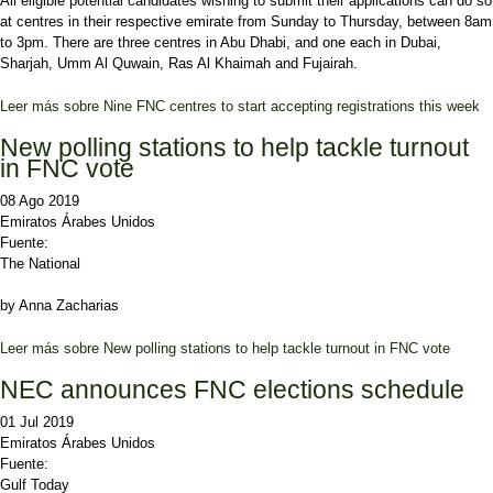
All eligible potential candidates wishing to submit their applications can do so
at centres in their respective emirate from Sunday to Thursday, between 8am
to 3pm. There are three centres in Abu Dhabi, and one each in Dubai,
Sharjah, Umm Al Quwain, Ras Al Khaimah and Fujairah.
Leer más
sobre Nine FNC centres to start accepting registrations this week
New polling stations to help tackle turnout
in FNC vote
08 Ago 2019
Emiratos Árabes Unidos
Fuente:
The National
by Anna Zacharias
Leer más
sobre New polling stations to help tackle turnout in FNC vote
NEC announces FNC elections schedule
01 Jul 2019
Emiratos Árabes Unidos
Fuente:
Gulf Today