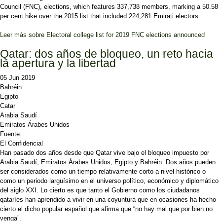
Council (FNC), elections, which features 337,738 members, marking a 50.58
per cent hike over the 2015 list that included 224,281 Emirati electors.
Leer más
sobre Electoral college list for 2019 FNC elections announced
Qatar: dos años de bloqueo, un reto hacia
la apertura y la libertad
05 Jun 2019
Bahréin
Egipto
Catar
Arabia Saudí
Emiratos Árabes Unidos
Fuente:
El Confidencial
Han pasado dos años desde que Qatar vive bajo el bloqueo impuesto por
Arabia Saudí, Emiratos Árabes Unidos, Egipto y Bahréin. Dos años pueden
ser considerados como un tiempo relativamente corto a nivel histórico o
como un periodo larguísimo en el universo político, económico y diplomático
del siglo XXI. Lo cierto es que tanto el Gobierno como los ciudadanos
qataríes han aprendido a vivir en una coyuntura que en ocasiones ha hecho
cierto el dicho popular español que afirma que “no hay mal que por bien no
venga”.