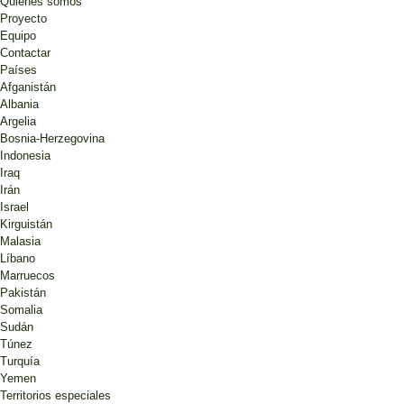
Quiénes somos
Proyecto
Equipo
Contactar
Países
Afganistán
Albania
Argelia
Bosnia-Herzegovina
Indonesia
Iraq
Irán
Israel
Kirguistán
Malasia
Líbano
Marruecos
Pakistán
Somalia
Sudán
Túnez
Turquía
Yemen
Territorios especiales