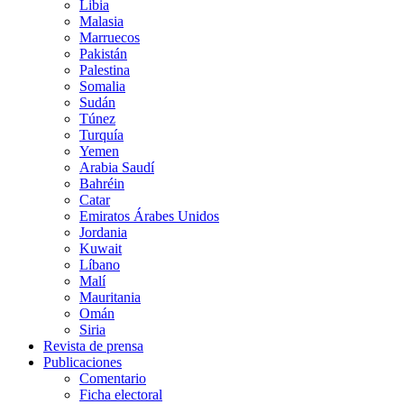
Libia
Malasia
Marruecos
Pakistán
Palestina
Somalia
Sudán
Túnez
Turquía
Yemen
Arabia Saudí
Bahréin
Catar
Emiratos Árabes Unidos
Jordania
Kuwait
Líbano
Malí
Mauritania
Omán
Siria
Revista de prensa
Publicaciones
Comentario
Ficha electoral