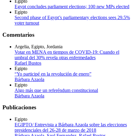
Egipto
Egypt concludes parliament elections; 100 new MPs elected
Egipto
Second phase of Egypt’s parliamentary elections sees 29.5%
voter turnout
Comentarios
Argelia, Egipto, Jordania
Votar en MENA en tiempos de COVID-19: Cuando el
umbral del 30% revela otras enfermedades
Rafael Bustos
Egipto
“Yo participé en la revolución de enero”
Bárbara Azaola
Egipto
Algo más que un referéndum constitucional
Bárbara Azaola
Publicaciones
Egipto
EGIPTO/ Entrevista a Bárbara Azaola sobre las elecciones
presidenciales del 26-28 de marzo de 2018
Bárbara Azaola
,
Saul Fernandez
,
Rafael Bustos