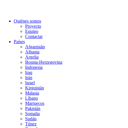
Quiénes somos
Proyecto
Equipo
Contactar
Países
Afganistán
Albania
Argelia
Bosnia-Herzegovina
Indonesia
Iraq
Irán
Israel
Kirguistán
Malasia
Líbano
Marruecos
Pakistán
Somalia
Sudán
Túnez