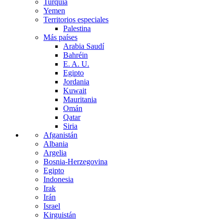
Turquía
Yemen
Territorios especiales
Palestina
Más países
Arabia Saudí
Bahréin
E. A. U.
Egipto
Jordania
Kuwait
Mauritania
Omán
Qatar
Siria
Afganistán
Albania
Argelia
Bosnia-Herzegovina
Egipto
Indonesia
Irak
Irán
Israel
Kirguistán