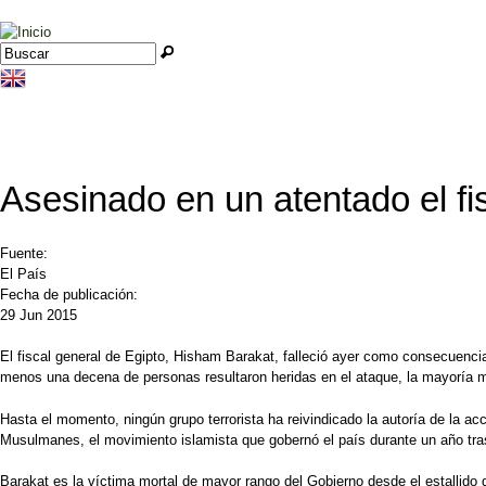
Jump to navigation
Buscar
Formulario de búsqueda
Asesinado en un atentado el fi
Fuente:
El País
Fecha de publicación:
29 Jun 2015
El fiscal general de Egipto, Hisham Barakat, falleció ayer como consecuenci
menos una decena de personas resultaron heridas en el ataque, la mayoría mie
Hasta el momento, ningún grupo terrorista ha reivindicado la autoría de la a
Musulmanes, el movimiento islamista que gobernó el país durante un año tras 
Barakat es la víctima mortal de mayor rango del Gobierno desde el estallido