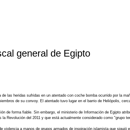
scal general de Egipto
a de las heridas sufridas en un atentado con coche bomba ocurrido por la mañ
mbros de su convoy. El atentado tuvo lugar en el barrio de Heliópolis, cerca 
cción de forma fiable. Sin embargo, el ministerio de Información de Egipto at
la Revolución del 2011 y que está actualmente considerado como "grupo terror
 de violencia a manos de grupos armados de inspiración islamista que siguió 