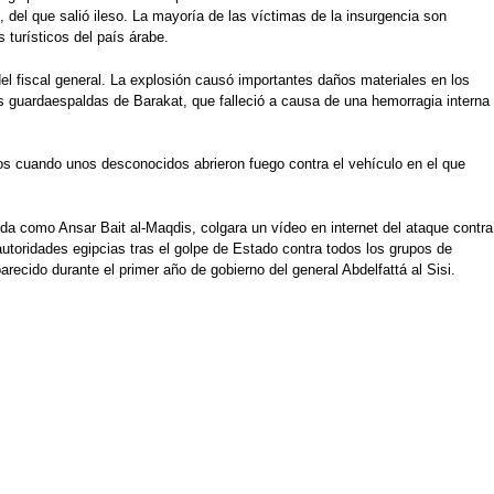
del que salió ileso. La mayoría de las víctimas de la insurgencia son
 turísticos del país árabe.
del fiscal general. La explosión causó importantes daños materiales en los
los guardaespaldas de Barakat, que falleció a causa de una hemorragia interna
dos cuando unos desconocidos abrieron fuego contra el vehículo en el que
ida como Ansar Bait al-Maqdis, colgara un vídeo en internet del ataque contra
autoridades egipcias tras el golpe de Estado contra todos los grupos de
ecido durante el primer año de gobierno del general Abdelfattá al Sisi.