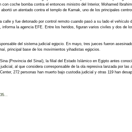
con coche bomba contra el entonces ministro del Interior, Mohamed Ibrahim, 
abortó un atentado contra el templo de Karnak, uno de los principales centros
la calle y fue detonado por control remoto cuando pasó a su lado el vehículo 
, informa la agencia EFE. Entre los heridos, figuran varios civiles y dos de 
esponsable del sistema judicial egipcio. En mayo, tres jueces fueron asesina
Sinaí, principal base de los movimientos yihadistas egipcios.
na (Provincia del Sinaí), la filial del Estado Islámico en Egipto antes conoc
udicial, al que considera corresponsable de la ola represiva lanzada por las 
nter, 272 personas han muerto bajo custodia judicial y otras 119 han desapar
35...