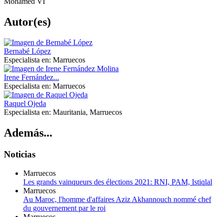
Mohamed VI
Autor(es)
Bernabé López
Especialista en:
Marruecos
Irene Fernández...
Especialista en:
Marruecos
Raquel Ojeda
Especialista en:
Mauritania, Marruecos
Además...
Noticias
Marruecos
Les grands vainqueurs des élections 2021: RNI, PAM, Istiqlal
Marruecos
Au Maroc, l'homme d'affaires Aziz Akhannouch nommé chef
du gouvernement par le roi
Marruecos