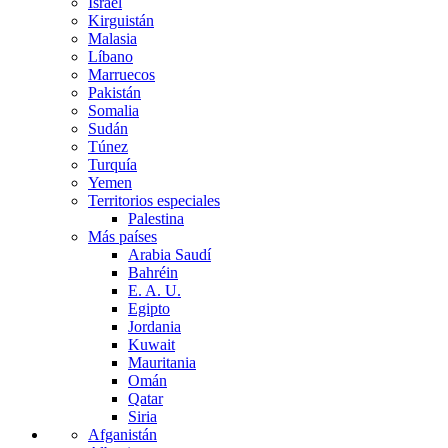
Israel
Kirguistán
Malasia
Líbano
Marruecos
Pakistán
Somalia
Sudán
Túnez
Turquía
Yemen
Territorios especiales
Palestina
Más países
Arabia Saudí
Bahréin
E. A. U.
Egipto
Jordania
Kuwait
Mauritania
Omán
Qatar
Siria
Afganistán