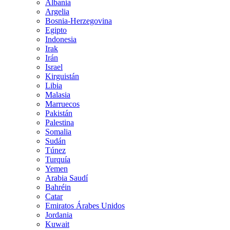
Albania
Argelia
Bosnia-Herzegovina
Egipto
Indonesia
Irak
Irán
Israel
Kirguistán
Libia
Malasia
Marruecos
Pakistán
Palestina
Somalia
Sudán
Túnez
Turquía
Yemen
Arabia Saudí
Bahréin
Catar
Emiratos Árabes Unidos
Jordania
Kuwait