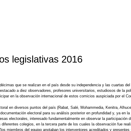
os legislativas 2016
s décimas que se realizan en el país desde su independencia y las cuartas 
tacado a diez observadores, profesores universitarios, estudiosos de la polí
rticipar en la observación internacional de estos comicios auspiciada por e
ctoral en diversos puntos del país (Rabat, Salé, Mohammedia, Kenitra, Alhuce
documentación electoral para su análisis posterior en profundidad y, ya en la 
esas electorales, interesado fundamentalmente en observar la participación d
iferentes colegios, en la tercera parte de los cuales la observación fue rea
al (los miembros del equipo anotaban los interventores acreditados y presentes