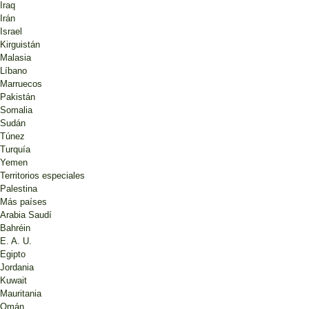
Iraq
Irán
Israel
Kirguistán
Malasia
Líbano
Marruecos
Pakistán
Somalia
Sudán
Túnez
Turquía
Yemen
Territorios especiales
Palestina
Más países
Arabia Saudí
Bahréin
E. A. U.
Egipto
Jordania
Kuwait
Mauritania
Omán