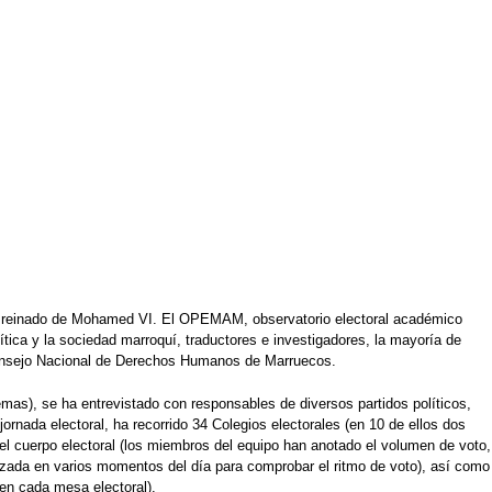
del reinado de Mohamed VI. El OPEMAM, observatorio electoral académico
tica y la sociedad marroquí, traductores e investigadores, la mayoría de
l Consejo Nacional de Derechos Humanos de Marruecos.
mas), se ha entrevistado con responsables de diversos partidos políticos,
jornada electoral, ha recorrido 34 Colegios electorales (en 10 de ellos dos
el cuerpo electoral (los miembros del equipo han anotado el volumen de voto,
lizada en varios momentos del día para comprobar el ritmo de voto), así como
 en cada mesa electoral).