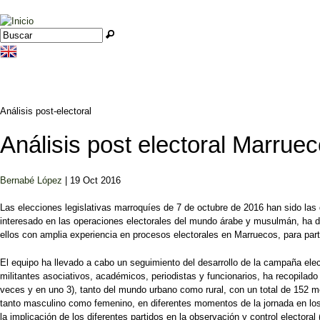
Jump to navigation
Buscar
Formulario de búsqueda
Análisis post-electoral
Análisis post electoral Marruec
Bernabé López
| 19 Oct 2016
Las elecciones legislativas marroquíes de 7 de octubre de 2016 han sido la
interesado en las operaciones electorales del mundo árabe y musulmán, ha des
ellos con amplia experiencia en procesos electorales en Marruecos, para pa
El equipo ha llevado a cabo un seguimiento del desarrollo de la campaña ele
militantes asociativos, académicos, periodistas y funcionarios, ha recopilado 
veces y en uno 3), tanto del mundo urbano como rural, con un total de 152 m
tanto masculino como femenino, en diferentes momentos de la jornada en los d
la implicación de los diferentes partidos en la observación y control elector