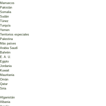
Marruecos
Pakistán
Somalia
Sudán
Túnez
Turquía
Yemen
Territorios especiales
Palestina
Más países
Arabia Saudí
Bahréin
E. A. U.
Egipto
Jordania
Kuwait
Mauritania
Omán
Qatar
Siria
Afganistán
Albania