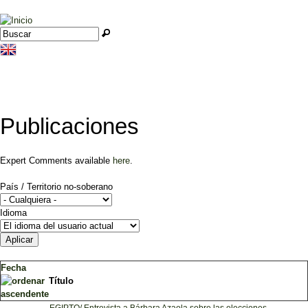
Jump to navigation
Buscar
Formulario de búsqueda
Publicaciones
Expert Comments available
here
.
País / Territorio no-soberano
Idioma
Fecha
Título
EGIPTO/ Entrevista a Bárbara Azaola sobre las elecciones