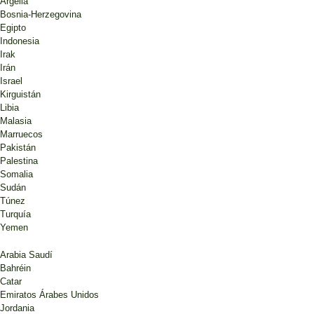
Argelia
Bosnia-Herzegovina
Egipto
Indonesia
Irak
Irán
Israel
Kirguistán
Libia
Malasia
Marruecos
Pakistán
Palestina
Somalia
Sudán
Túnez
Turquía
Yemen
Arabia Saudí
Bahréin
Catar
Emiratos Árabes Unidos
Jordania