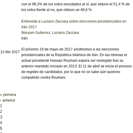
con el 98,3% de los votos escrutados al sí, que obtuvo el 51,4 % de
los votos frente al no, que obtuvo un 48,6 %.
Entrevista a Luciano Zaccara sobre elecciones presidenciales en
Irán 2017
Maryam Gutierrez
,
Luciano Zaccara
Irán
El próximo 19 de mayo de 2017 asistiremos a las elecciones
12 Abr 2017
presidenciales de la República Islámica de Irán. En las mismas el
actual presidente Hassan Rouhani espera ser reelegido tras su
anterior mandato iniciado en 2013. El 11 de abril se inicia el proceso
de registro de candidatos, por lo que no se sabe aún quienes
competirán contra Rouhani.
« primera
Páginas
‹ anterior
1
2
3
4
5