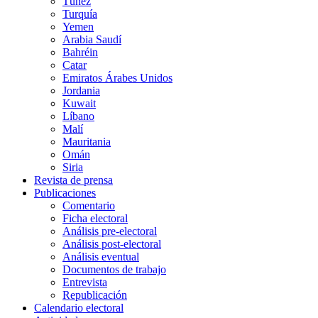
Túnez
Turquía
Yemen
Arabia Saudí
Bahréin
Catar
Emiratos Árabes Unidos
Jordania
Kuwait
Líbano
Malí
Mauritania
Omán
Siria
Revista de prensa
Publicaciones
Comentario
Ficha electoral
Análisis pre-electoral
Análisis post-electoral
Análisis eventual
Documentos de trabajo
Entrevista
Republicación
Calendario electoral