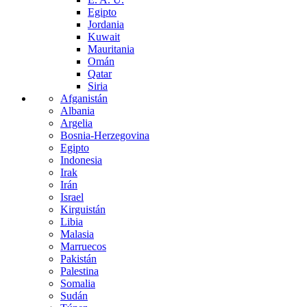
Egipto
Jordania
Kuwait
Mauritania
Omán
Qatar
Siria
Afganistán
Albania
Argelia
Bosnia-Herzegovina
Egipto
Indonesia
Irak
Irán
Israel
Kirguistán
Libia
Malasia
Marruecos
Pakistán
Palestina
Somalia
Sudán