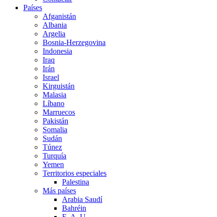
Países
Afganistán
Albania
Argelia
Bosnia-Herzegovina
Indonesia
Iraq
Irán
Israel
Kirguistán
Malasia
Líbano
Marruecos
Pakistán
Somalia
Sudán
Túnez
Turquía
Yemen
Territorios especiales
Palestina
Más países
Arabia Saudí
Bahréin
E. A. U.