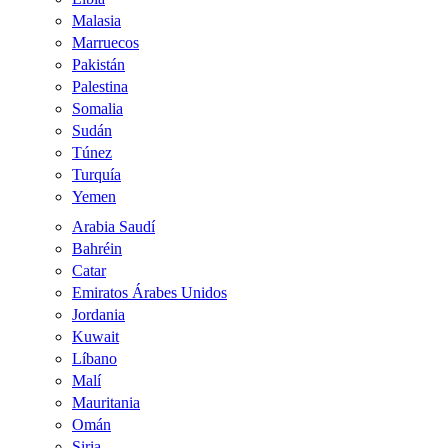
Malasia
Marruecos
Pakistán
Palestina
Somalia
Sudán
Túnez
Turquía
Yemen
Arabia Saudí
Bahréin
Catar
Emiratos Árabes Unidos
Jordania
Kuwait
Líbano
Malí
Mauritania
Omán
Siria