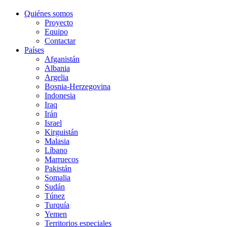
Quiénes somos
Proyecto
Equipo
Contactar
Países
Afganistán
Albania
Argelia
Bosnia-Herzegovina
Indonesia
Iraq
Irán
Israel
Kirguistán
Malasia
Líbano
Marruecos
Pakistán
Somalia
Sudán
Túnez
Turquía
Yemen
Territorios especiales