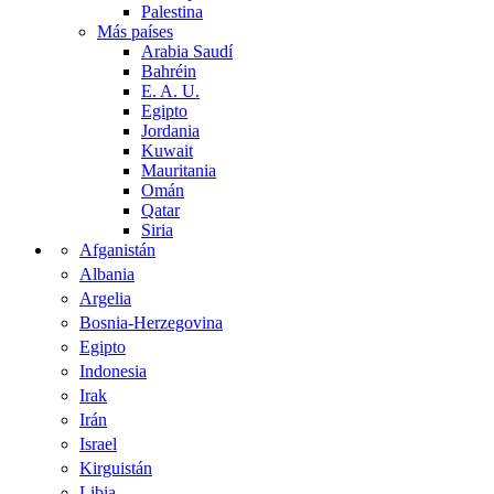
Palestina
Más países
Arabia Saudí
Bahréin
E. A. U.
Egipto
Jordania
Kuwait
Mauritania
Omán
Qatar
Siria
Afganistán
Albania
Argelia
Bosnia-Herzegovina
Egipto
Indonesia
Irak
Irán
Israel
Kirguistán
Libia