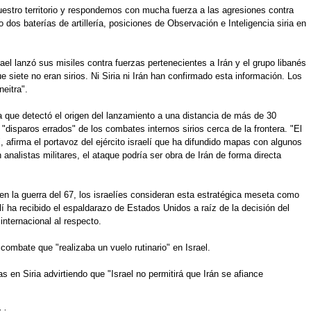
uestro territorio y respondemos con mucha fuerza a las agresiones contra
os baterías de artillería, posiciones de Observación e Inteligencia siria en
el lanzó sus misiles contra fuerzas pertenecientes a Irán y el grupo libanés
e siete no eran sirios. Ni Siria ni Irán han confirmado esta información. Los
eitra".
ya que detectó el origen del lanzamiento a una distancia de más de 30
disparos errados" de los combates internos sirios cerca de la frontera. "El
, afirma el portavoz del ejército israelí que ha difundido mapas con algunos
analistas militares, el ataque podría ser obra de Irán de forma directa
n la guerra del 67, los israelíes consideran esta estratégica meseta como
elí ha recibido el espaldarazo de Estados Unidos a raíz de la decisión del
nternacional al respecto.
combate que "realizaba un vuelo rutinario" en Israel.
s en Siria advirtiendo que "Israel no permitirá que Irán se afiance