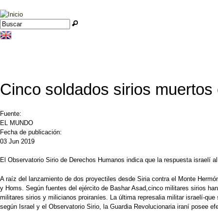
Jump to navigation
Buscar
Formulario de búsqueda
Cinco soldados sirios muertos e
Fuente:
EL MUNDO
Fecha de publicación:
03 Jun 2019
El Observatorio Sirio de Derechos Humanos indica que la respuesta israelí al 
A raíz del lanzamiento de dos proyectiles desde Siria contra el Monte Hermón 
y Homs. Según fuentes del ejército de Bashar Asad,cinco militares sirios h
militares sirios y milicianos proiraníes. La última represalia militar israelí
según Israel y el Observatorio Sirio, la Guardia Revolucionaria iraní posee ef