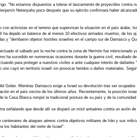
ngo. "No estamos dispuestos a tolerar el lanzamiento de proyectiles contra n
 Benjamín Netanyahu poco después que su ejército confirmara haber alcanzado d
n activistas en el terreno que supervisan la situación en el país árabe, Isra
raelí ha dejado un balance de al menos 10 efectivos armados muertos, de los qu
das y "derribaron objetos hostiles israelíes en el campo sur de Damasco y Qun
a efectuado el sábado por la noche contra la zona de Hermón fue intencionado 
mo ha sucedido en numerosas ocasiones durante la guerra civil, resultado de "
tuando para proteger a nuestros civiles a ante cualquier intento de dañarles "
 uno cayó en territorio israelí sin provocar heridos o daños materiales. Según 
el Golán. Mientras Damasco exige a Israel su devolución tras ser ocupados e
ituación en el país vecino de los últimos años. Recientemente, la posición isra
 la Casa Blanca rompió la tradicional postura de su país y de la comunidad i
tra señalando que desde allí se disparó un misil antiaéreo contra un avión de 
o centenares de ataques aéreos contra objetivos militares de Irán y sus milicia
a los habitantes del norte de Israel".