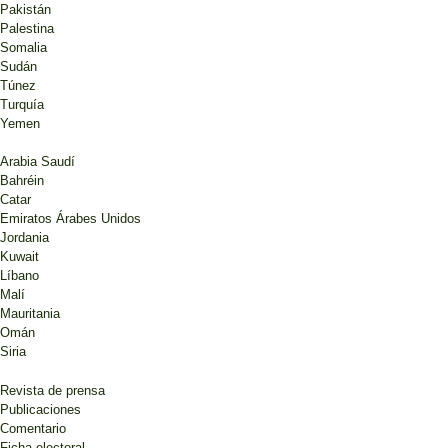
Pakistán
Palestina
Somalia
Sudán
Túnez
Turquía
Yemen
Arabia Saudí
Bahréin
Catar
Emiratos Árabes Unidos
Jordania
Kuwait
Líbano
Malí
Mauritania
Omán
Siria
Revista de prensa
Publicaciones
Comentario
Ficha electoral