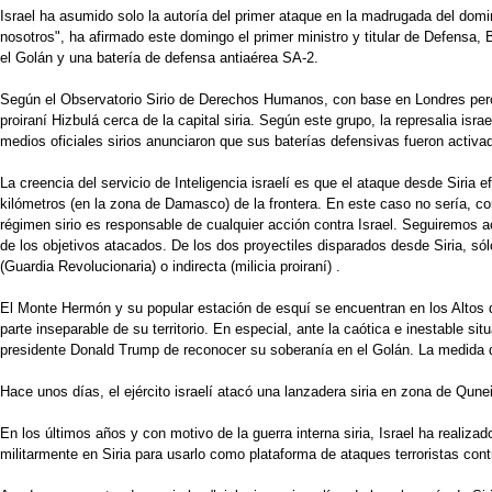
Israel ha asumido solo la autoría del primer ataque en la madrugada del domi
nosotros", ha afirmado este domingo el primer ministro y titular de Defensa,
el Golán y una batería de defensa antiaérea SA-2.
Según el Observatorio Sirio de Derechos Humanos, con base en Londres pero co
proiraní Hizbulá cerca de la capital siria. Según este grupo, la represalia is
medios oficiales sirios anunciaron que sus baterías defensivas fueron activa
La creencia del servicio de Inteligencia israelí es que el ataque desde Siri
kilómetros (en la zona de Damasco) de la frontera. En este caso no sería, co
régimen sirio es responsable de cualquier acción contra Israel. Seguiremos ac
de los objetivos atacados. De los dos proyectiles disparados desde Siria, sólo
(Guardia Revolucionaria) o indirecta (milicia proiraní) .
El Monte Hermón y su popular estación de esquí se encuentran en los Altos d
parte inseparable de su territorio. En especial, ante la caótica e inestable s
presidente Donald Trump de reconocer su soberanía en el Golán. La medida de
Hace unos días, el ejército israelí atacó una lanzadera siria en zona de Qunei
En los últimos años y con motivo de la guerra interna siria, Israel ha realizad
militarmente en Siria para usarlo como plataforma de ataques terroristas contr