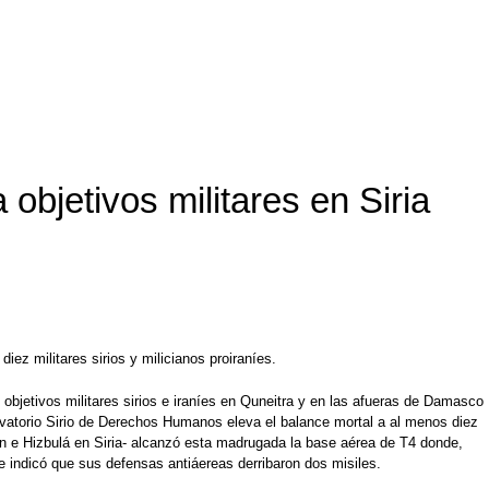
objetivos militares en Siria
ez militares sirios y milicianos proiraníes.
 objetivos militares sirios e iraníes en Quneitra y en las afueras de Damasco
rvatorio Sirio de Derechos Humanos eleva el balance mortal a al menos diez
 Irán e Hizbulá en Siria- alcanzó esta madrugada la base aérea de T4 donde,
" e indicó que sus defensas antiáereas derribaron dos misiles.