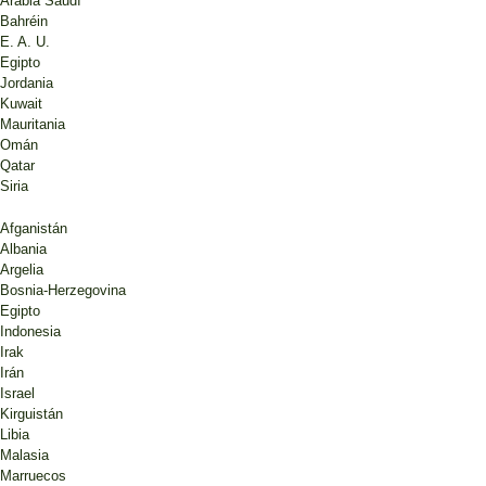
Arabia Saudí
Bahréin
E. A. U.
Egipto
Jordania
Kuwait
Mauritania
Omán
Qatar
Siria
Afganistán
Albania
Argelia
Bosnia-Herzegovina
Egipto
Indonesia
Irak
Irán
Israel
Kirguistán
Libia
Malasia
Marruecos