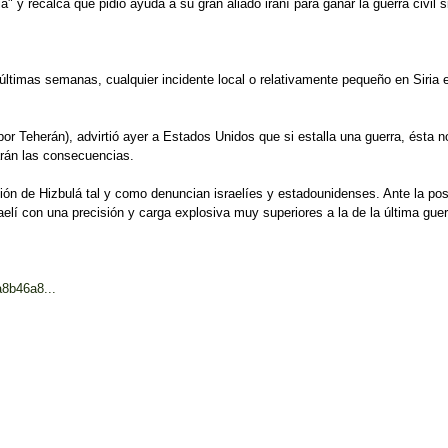
" y recalca que pidió ayuda a su gran aliado iraní para ganar la guerra civil si
últimas semanas, cualquier incidente local o relativamente pequeño en Siria 
or Teherán), advirtió ayer a Estados Unidos que si estalla una guerra, ésta no
arán las consecuencias.
sión de Hizbulá tal y como denuncian israelíes y estadounidenses. Ante la posi
raelí con una precisión y carga explosiva muy superiores a la de la última guer
a8b46a8...