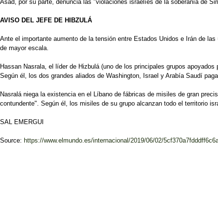
Asad, por su parte, denuncia las "violaciones israelíes de la soberanía de Siria
AVISO DEL JEFE DE HIBZULÁ
Ante el importante aumento de la tensión entre Estados Unidos e Irán de las 
de mayor escala.
Hassan Nasrala, el líder de Hizbulá (uno de los principales grupos apoyados p
Según él, los dos grandes aliados de Washington, Israel y Arabía Saudí pag
Nasralá niega la existencia en el Líbano de fábricas de misiles de gran preci
contundente". Según él, los misiles de su grupo alcanzan todo el territorio is
SAL EMERGUI
Source:
https://www.elmundo.es/internacional/2019/06/02/5cf370a7fdddff6c6