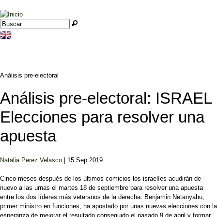
Jump to navigation
Buscar
Formulario de búsqueda
Análisis pre-electoral
Análisis pre-electoral: ISRAEL
Elecciones para resolver una
apuesta
Natalia Perez Velasco
| 15 Sep 2019
Cinco meses después de los últimos comicios los israelíes acudirán de
nuevo a las urnas el martes 18 de septiembre para resolver una apuesta
entre los dos líderes más veteranos de la derecha. Benjamin Netanyahu,
primer ministro en funciones, ha apostado por unas nuevas elecciones con la
esperanza de mejorar el resultado conseguido el pasado 9 de abril y formar