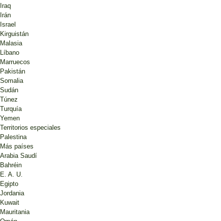
Iraq
Irán
Israel
Kirguistán
Malasia
Líbano
Marruecos
Pakistán
Somalia
Sudán
Túnez
Turquía
Yemen
Territorios especiales
Palestina
Más países
Arabia Saudí
Bahréin
E. A. U.
Egipto
Jordania
Kuwait
Mauritania