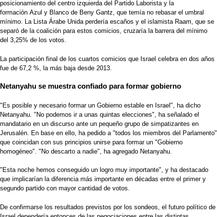
posicionamiento del centro izquierda del Partido Laborista y la
formación Azul y Blanco de Beny Gantz, que temía no rebasar el umbral
mínimo. La Lista Árabe Unida perdería escaños y el islamista Raam, que se
separó de la coalición para estos comicios, cruzaría la barrera del mínimo
del 3,25% de los votos.
La participación final de los cuartos comicios que Israel celebra en dos años
fue de 67,2 %, la más baja desde 2013.
Netanyahu se muestra confiado para formar gobierno
"Es posible y necesario formar un Gobierno estable en Israel", ha dicho
Netanyahu. "No podemos ir a unas quintas elecciones", ha señalado el
mandatario en un discurso ante un pequeño grupo de simpatizantes en
Jerusalén. En base en ello, ha pedido a "todos los miembros del Parlamento"
que coincidan con sus principios unirse para formar un "Gobierno
homogéneo". "No descarto a nadie", ha agregado Netanyahu.
"Esta noche hemos conseguido un logro muy importante", y ha destacado
que implicarían la diferencia más importante en décadas entre el primer y
segundo partido con mayor cantidad de votos.
De confirmarse los resultados previstos por los sondeos, el futuro político de
Israel dependería entonces de las negociaciones entre las distintas