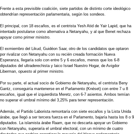
Frente a esta previsible coalición, siete partidos de distinto corte ideológico
obtendrían representación parlamentaria, según los sondeos.
El principal, con 18 escaños, es el centrista Yesh Atid de Yair Lapid, que ha
intentado postularse como alternativa a Netanyahu, y al que Benet rechaza
apoyar como primer ministro.
El exmiembro del Likud, Guidéon Saar, otro de los candidatos que optaron
por rivalizar con Netanyahu con su recién creada formación Nueva
Esperanza, llegaría solo con entre 5 y 6 escaños, menos que los 6-8
diputados del ultraderechista y laico Israel Nuestro Hogar, de Avigdor
Liberman, opuesto al primer ministro.
Por su parte, el actual socio de Gobierno de Netanyahu, el centrista Beny
Gantz, conseguiría mantenerse en el Parlamento (Knéset) con entre 7 u 8
escaños, igual que el izquierdista Meretz, con 6-7 asientos. Ambos temían
no superar el umbral mínimo del 3,25% para tener representación.
Además, el Partido Laborista remontaría con siete escaños y la Lista Unida
árabe, que llegó a ser tercera fuerza en el Parlamento, bajaría hasta los 8 o 9
diputados. La islamista árabe Raam, que no descarta apoyar un Gobierno
con Netanyahu, superaría el umbral electoral, con un mínimo de cuatro