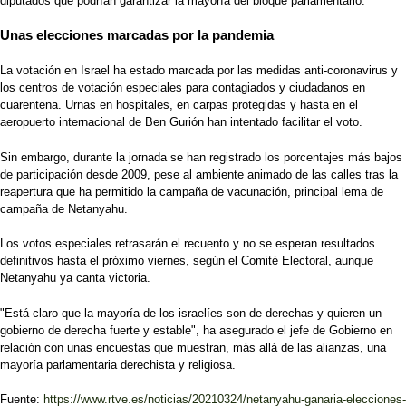
diputados que podrían garantizar la mayoría del bloque parlamentario.
Unas elecciones marcadas por la pandemia
La votación en Israel ha estado marcada por las medidas anti-coronavirus y
los centros de votación especiales para contagiados y ciudadanos en
cuarentena. Urnas en hospitales, en carpas protegidas y hasta en el
aeropuerto internacional de Ben Gurión han intentado facilitar el voto.
Sin embargo, durante la jornada se han registrado los porcentajes más bajos
de participación desde 2009, pese al ambiente animado de las calles tras la
reapertura que ha permitido la campaña de vacunación, principal lema de
campaña de Netanyahu.
Los votos especiales retrasarán el recuento y no se esperan resultados
definitivos hasta el próximo viernes, según el Comité Electoral, aunque
Netanyahu ya canta victoria.
"Está claro que la mayoría de los israelíes son de derechas y quieren un
gobierno de derecha fuerte y estable", ha asegurado el jefe de Gobierno en
relación con unas encuestas que muestran, más allá de las alianzas, una
mayoría parlamentaria derechista y religiosa.
Fuente:
https://www.rtve.es/noticias/20210324/netanyahu-ganaria-elecciones-