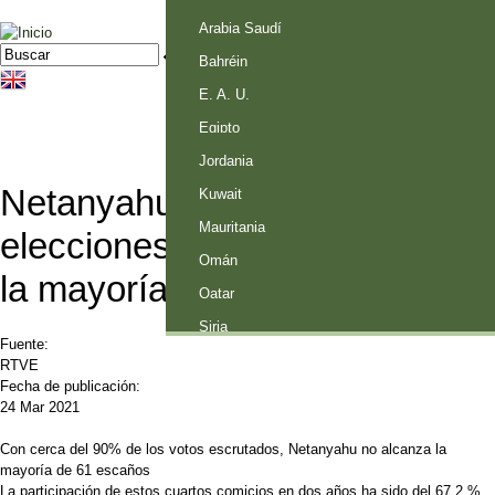
Palestina
Arabia Saudí
Jump to navigation
Buscar
Formulario de búsqueda
Bahréin
E. A. U.
Egipto
Jordania
Netanyahu gana las
Kuwait
Mauritania
elecciones pero no llegaría a
Omán
la mayoría para gobernar
Qatar
Siria
Fuente:
RTVE
Fecha de publicación:
24 Mar 2021
Con cerca del 90% de los votos escrutados, Netanyahu no alcanza la
mayoría de 61 escaños
La participación de estos cuartos comicios en dos años ha sido del 67,2 %,