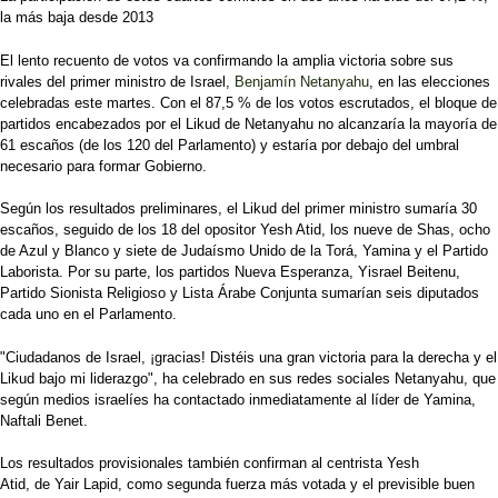
la más baja desde 2013
El lento recuento de votos va confirmando la amplia victoria sobre sus
rivales del primer ministro de Israel,
Benjamín Netanyahu
, en las elecciones
celebradas este martes. Con el 87,5 % de los votos escrutados, el bloque de
partidos encabezados por el Likud de Netanyahu no alcanzaría la mayoría de
61 escaños (de los 120 del Parlamento) y estaría por debajo del umbral
necesario para formar Gobierno.
Según los resultados preliminares, el Likud del primer ministro sumaría 30
escaños, seguido de los 18 del opositor Yesh Atid, los nueve de Shas, ocho
de Azul y Blanco y siete de Judaísmo Unido de la Torá, Yamina y el Partido
Laborista. Por su parte, los partidos Nueva Esperanza, Yisrael Beitenu,
Partido Sionista Religioso y Lista Árabe Conjunta sumarían seis diputados
cada uno en el Parlamento.
"Ciudadanos de Israel, ¡gracias! Distéis una gran victoria para la derecha y el
Likud bajo mi liderazgo", ha celebrado en sus redes sociales Netanyahu, que
según medios israelíes ha contactado inmediatamente al líder de Yamina,
Naftali Benet.
Los resultados provisionales también confirman al centrista Yesh
Atid, de Yair Lapid, como segunda fuerza más votada y el previsible buen