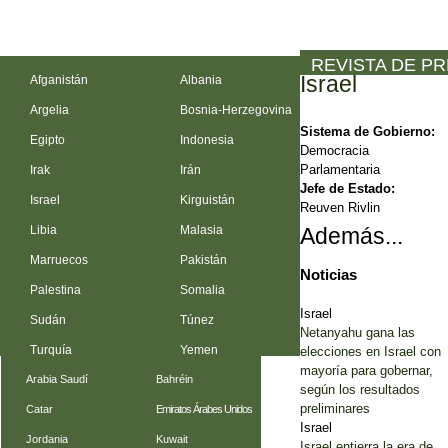
REVISTA DE P
Israel
Afganistán
Albania
Argelia
Bosnia-Herzegovina
Sistema de Gobierno:
Egipto
Indonesia
Democracia
Parlamentaria
Irak
Irán
Jefe de Estado:
Israel
Kirguistán
Reuven Rivlin
Libia
Malasia
Además...
Marruecos
Pakistán
Noticias
Palestina
Somalia
Israel
Sudán
Túnez
Netanyahu gana las
Turquía
Yemen
elecciones en Israel con
mayoría para gobernar,
Arabia Saudí
Bahréin
según los resultados
preliminares
Catar
Emiratos Árabes Unidos
Israel
Jordania
Kuwait
Israel entierra la era de