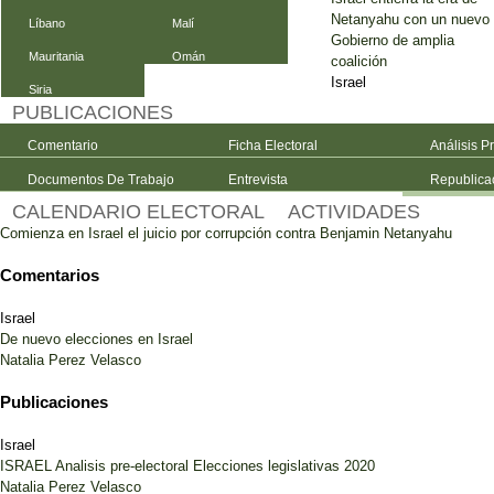
Netanyahu con un nuevo
Líbano
Malí
Gobierno de amplia
Mauritania
Omán
coalición
Israel
Siria
PUBLICACIONES
Comentario
Ficha Electoral
Análisis P
Documentos De Trabajo
Entrevista
Republica
CALENDARIO ELECTORAL
ACTIVIDADES
Comienza en Israel el juicio por corrupción contra Benjamin Netanyahu
Comentarios
Israel
De nuevo elecciones en Israel
Natalia Perez Velasco
Publicaciones
Israel
ISRAEL Analisis pre-electoral Elecciones legislativas 2020
Natalia Perez Velasco