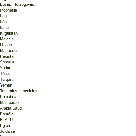
Bosnia-Herzegovina
Indonesia
Iraq
Irán
Israel
Kirguistán
Malasia
Líbano
Marruecos
Pakistán
Somalia
Sudán
Túnez
Turquía
Yemen
Territorios especiales
Palestina
Más países
Arabia Saudí
Bahréin
E. A. U.
Egipto
Jordania