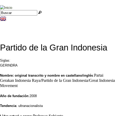
Jump to navigation
Buscar
Formulario de búsqueda
Partido de la Gran Indonesia
Siglas:
GERINDRA
Partai
Nombre: original transcrito y nombre en castellano/inglés
:
Gerakan Indonesia Raya/Partido de la Gran Indonesia/Great Indonesia
Movement
Año de fundación
:2008
Tendencia
: ultranacionalista
Prabowo Subianto