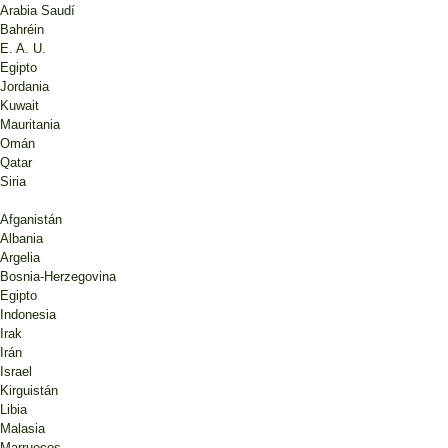
Arabia Saudí
Bahréin
E. A. U.
Egipto
Jordania
Kuwait
Mauritania
Omán
Qatar
Siria
Afganistán
Albania
Argelia
Bosnia-Herzegovina
Egipto
Indonesia
Irak
Irán
Israel
Kirguistán
Libia
Malasia
Marruecos