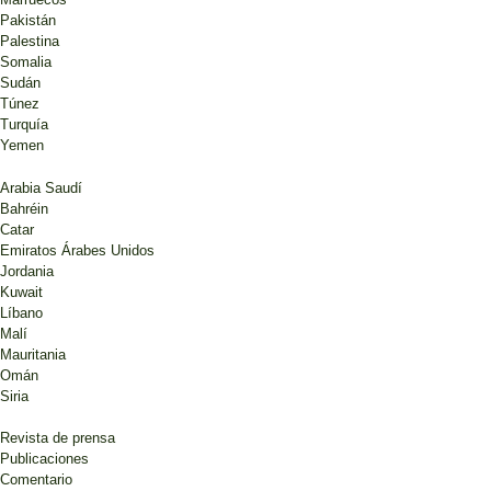
Pakistán
Palestina
Somalia
Sudán
Túnez
Turquía
Yemen
Arabia Saudí
Bahréin
Catar
Emiratos Árabes Unidos
Jordania
Kuwait
Líbano
Malí
Mauritania
Omán
Siria
Revista de prensa
Publicaciones
Comentario