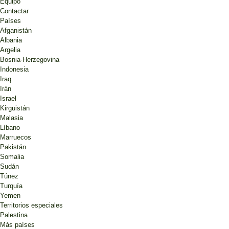
Equipo
Contactar
Países
Afganistán
Albania
Argelia
Bosnia-Herzegovina
Indonesia
Iraq
Irán
Israel
Kirguistán
Malasia
Líbano
Marruecos
Pakistán
Somalia
Sudán
Túnez
Turquía
Yemen
Territorios especiales
Palestina
Más países