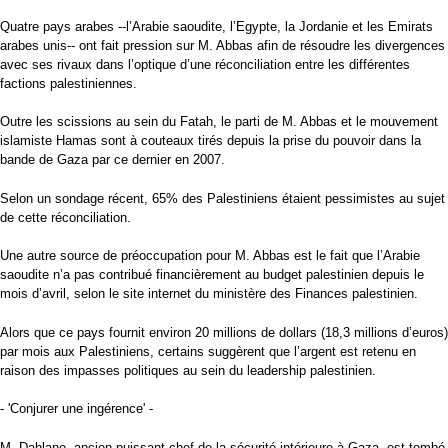
Quatre pays arabes --l’Arabie saoudite, l’Egypte, la Jordanie et les Emirats
arabes unis-- ont fait pression sur M. Abbas afin de résoudre les divergences
avec ses rivaux dans l’optique d’une réconciliation entre les différentes
factions palestiniennes.
Outre les scissions au sein du Fatah, le parti de M. Abbas et le mouvement
islamiste Hamas sont à couteaux tirés depuis la prise du pouvoir dans la
bande de Gaza par ce dernier en 2007.
Selon un sondage récent, 65% des Palestiniens étaient pessimistes au sujet
de cette réconciliation.
Une autre source de préoccupation pour M. Abbas est le fait que l’Arabie
saoudite n’a pas contribué financièrement au budget palestinien depuis le
mois d’avril, selon le site internet du ministère des Finances palestinien.
Alors que ce pays fournit environ 20 millions de dollars (18,3 millions d’euros)
par mois aux Palestiniens, certains suggèrent que l’argent est retenu en
raison des impasses politiques au sein du leadership palestinien.
- 'Conjurer une ingérence' -
M. Dahlane, ancien puissant chef de la sécurité intérieure à Gaza, est tombé