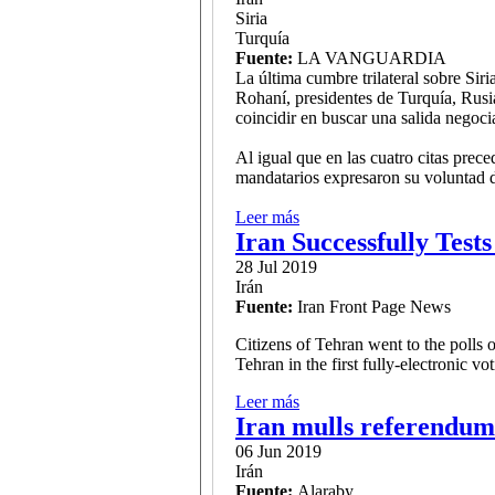
Siria
Turquía
Fuente:
LA VANGUARDIA
La última cumbre trilateral sobre Si
Rohaní, presidentes de Turquía, Rusia
coincidir en buscar una salida negocia
Al igual que en las cuatro citas prec
mandatarios expresaron su voluntad de 
Leer más
sobre Las condiciones para 
Iran Successfully Test
28 Jul 2019
Irán
Fuente:
Iran Front Page News
Citizens of Tehran went to the polls 
Tehran in the first fully-electronic vot
Leer más
sobre Iran Successfully Tes
Iran mulls referendum
06 Jun 2019
Irán
Fuente:
Alaraby