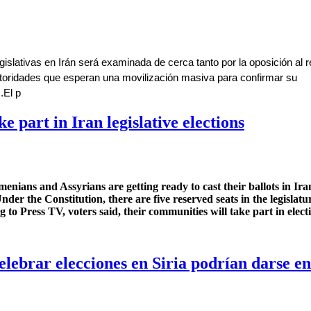
egislativas en Irán será examinada de cerca tanto por la oposición al r
utoridades que esperan una movilización masiva para confirmar su 
.El p
 las elecciones en Irán deja en el aire la participación
e part in Iran legislative elections
enians and Assyrians are getting ready to cast their ballots in Ira
der the Constitution, there are five reserved seats in the legislatu
g to Press TV, voters said, their communities will take part in elect
ke part in Iran legislative elections
elebrar elecciones en Siria podrían darse en