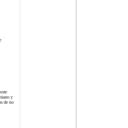
e
este
aniano y
os de no