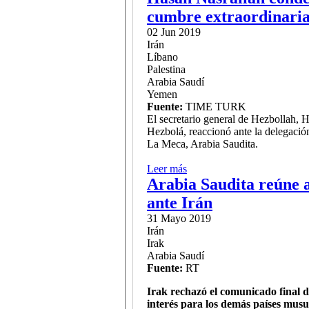
cumbre extraordinaria
02 Jun 2019
Irán
Líbano
Palestina
Arabia Saudí
Yemen
Fuente:
TIME TURK
El secretario general de Hezbollah, 
Hezbolá, reaccionó ante la delegación
La Meca, Arabia Saudita.
Leer más
sobre Hasan Nasrallah conde
Arabia Saudita reúne a
Saudita
ante Irán
31 Mayo 2019
Irán
Irak
Arabia Saudí
Fuente:
RT
Irak rechazó el comunicado final d
interés para los demás países mus