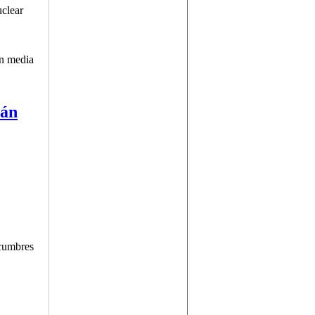
uclear
an media
rán
 cumbres
ca