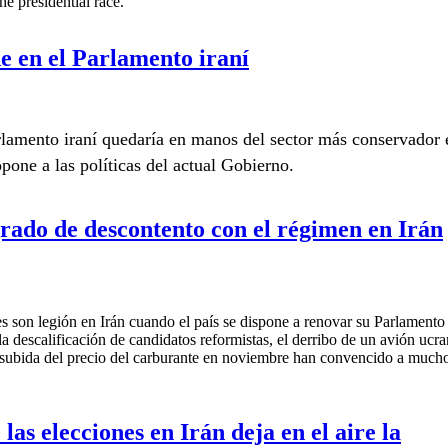
e presidential race.
tential Candidates For 2021 Presidential Election
e en el Parlamento iraní
lamento iraní
quedaría en manos del sector más conservador 
opone a las políticas del actual Gobierno.
ne en el Parlamento iraní
grado de descontento con el régimen en Irán
s son legión en Irán cuando el país se dispone a renovar su Parlamento 
 descalificación de candidatos reformistas, el derribo de un avión ucr
 la subida del precio del carburante en noviembre han convencido a much
 grado de descontento con el régimen en Irán
las elecciones en Irán deja en el aire la