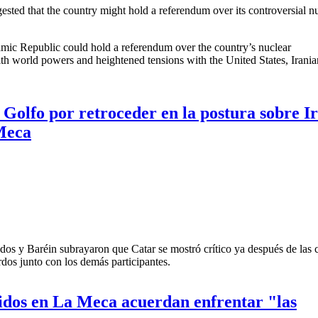
sted that the country might hold a referendum over its controversial n
lamic Republic could hold a referendum over the country’s nuclear
th world powers and heightened tensions with the United States, Irani
 over nuclear deal: Rouhani
l Golfo por retroceder en la postura sobre I
Meca
os y Baréin subrayaron que Catar se mostró crítico ya después de las
dos junto con los demás participantes.
el Golfo por retroceder en la postura sobre Irán en las cumbres de La Me
nidos en La Meca acuerdan enfrentar "las