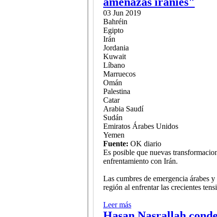
amenazas iraníes"
03 Jun 2019
Bahréin
Egipto
Irán
Jordania
Kuwait
Líbano
Marruecos
Omán
Palestina
Catar
Arabia Saudí
Sudán
Emiratos Árabes Unidos
Yemen
Fuente:
OK diario
Es posible que nuevas transformacione
enfrentamiento con Irán.
Las cumbres de emergencia árabes y d
región al enfrentar las crecientes te
Leer más
sobre Los países árabes reu
Hasan Nasrallah conden