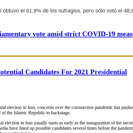
al obtuvo el 61,9% de los sufragios, pero sólo votó el 48
Ebrahim Raisi fue elegido como presidente con récord de abstención
rliamentary vote amid strict COVID-19 meas
rliamentary vote amid strict COVID-19 measures
tential Candidates For 2021 Presidential
tial election in Iran, concerns over the coronavirus pandemic has pushe
t of the Islamic Republic to backstage.
l election in Iran usually starts as early as the inauguration of the seco
media have lined up possible candidates several times before the pandem