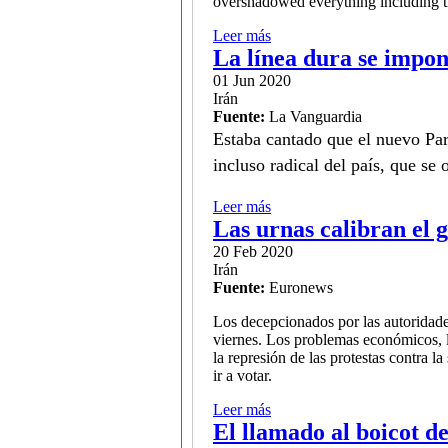
overshadowed everything including th
Leer más
sobre Iranian Media Name Po
La línea dura se impon
01 Jun 2020
Irán
Fuente:
La Vanguardia
Estaba cantado que el
nuevo Par
incluso radical del país, que se 
Leer más
sobre La línea dura se impo
Las urnas calibran el 
20 Feb 2020
Irán
Fuente:
Euronews
Los decepcionados por las autoridade
viernes. Los problemas económicos, la
la represión de las protestas contra
ir a votar.
Leer más
sobre Las urnas calibran el
El llamado al boicot de 