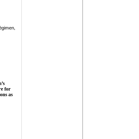
égimen, 
n’s
re for
ions as