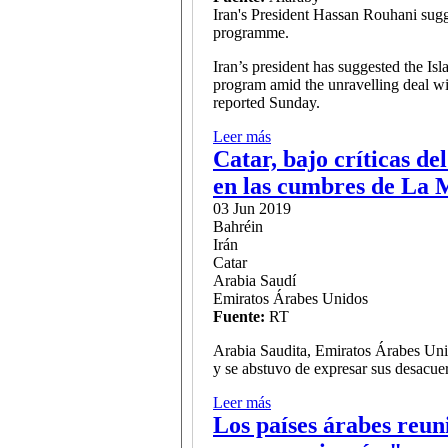
Iran's President Hassan Rouhani sugge
programme.
Iran’s president has suggested the Is
program amid the unravelling deal wi
reported Sunday.
Leer más
sobre Iran mulls referendum
Catar, bajo críticas de
en las cumbres de La 
03 Jun 2019
Bahréin
Irán
Catar
Arabia Saudí
Emiratos Árabes Unidos
Fuente:
RT
Arabia Saudita, Emiratos Árabes Unid
y se abstuvo de expresar sus desacuer
Leer más
sobre Catar, bajo críticas d
Los países árabes reu