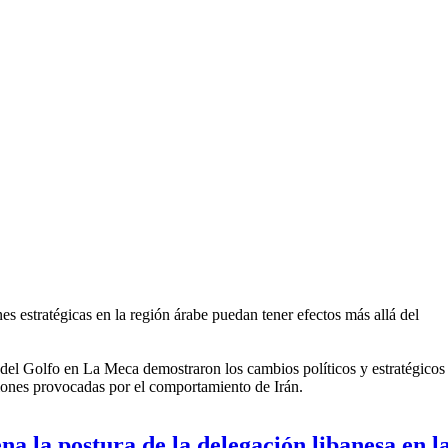
s estratégicas en la región árabe puedan tener efectos más allá del
el Golfo en La Meca demostraron los cambios políticos y estratégicos 
nsiones provocadas por el comportamiento de Irán.
nidos en La Meca acuerdan enfrentar "las amenazas iraníes"
a la postura de la delegación libanesa en l