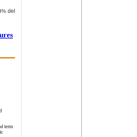
,8% del
ures
d
nd term
ic