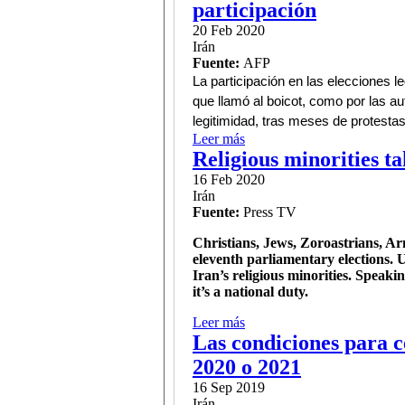
participación
20 Feb 2020
Irán
Fuente:
AFP
La participación en las elecciones l
que llamó al boicot, como por las a
legitimidad, tras meses de protestas
Leer más
sobre El llamado al boicot de
Religious minorities tak
16 Feb 2020
Irán
Fuente:
Press TV
Christians, Jews, Zoroastrians, Arm
eleventh parliamentary elections. Un
Iran’s religious minorities. Speakin
it’s a national duty.
Leer más
sobre Religious minorities ta
Las condiciones para c
2020 o 2021
16 Sep 2019
Irán