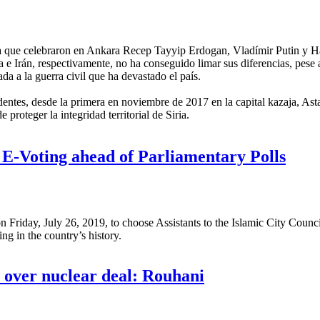
ria que celebraron en Ankara Recep Tayyip Erdogan, Vladímir Putin y 
 e Irán, respectivamente, no ha conseguido limar sus diferencias, pese 
da a la guerra civil que ha devastado el país.
edentes, desde la primera en noviembre de 2017 en la capital kazaja, Ast
proteger la integridad territorial de Siria.
celebrar elecciones en Siria podrían darse en 2020 o 2021
s E-Voting ahead of Parliamentary Polls
on Friday, July 26, 2019, to choose Assistants to the Islamic City Counci
ing in the country’s history.
ts E-Voting ahead of Parliamentary Polls
 over nuclear deal: Rouhani