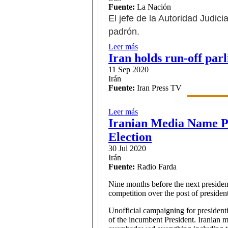
Fuente:
La Nación
El jefe de la Autoridad Judici
padrón.
Leer más
sobre Irán: el conservador 
Iran holds run-off pa
11 Sep 2020
Irán
Fuente:
Iran Press TV
Leer más
sobre Iran holds run-off pa
Iranian Media Name Po
Election
30 Jul 2020
Irán
Fuente:
Radio Farda
Nine months before the next presiden
competition over the post of presiden
Unofficial campaigning for presidentia
of the incumbent President. Iranian 