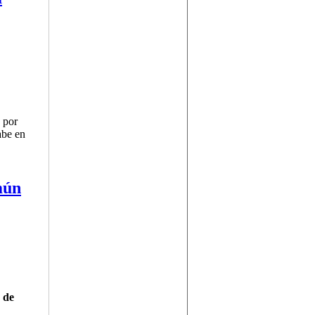
 por
abe en
 Arabia
mún
 de