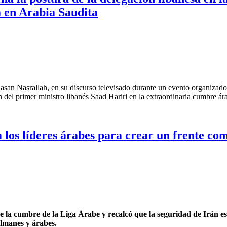
 en Arabia Saudita
Hasan Nasrallah, en su discurso televisado durante un evento organizado
 del primer ministro libanés Saad Hariri en la extraordinaria cumbre ár
na la postura de la delegación libanesa en la cumbre extraordinaria en
 los líderes árabes para crear un frente co
e la cumbre de la Liga Árabe y recalcó que la seguridad de Irán es
ulmanes y árabes.