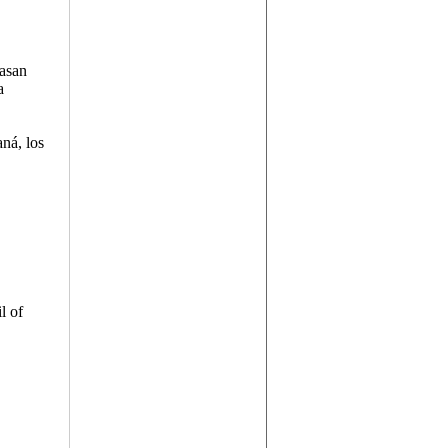
Hasan
a
aná, los
l of