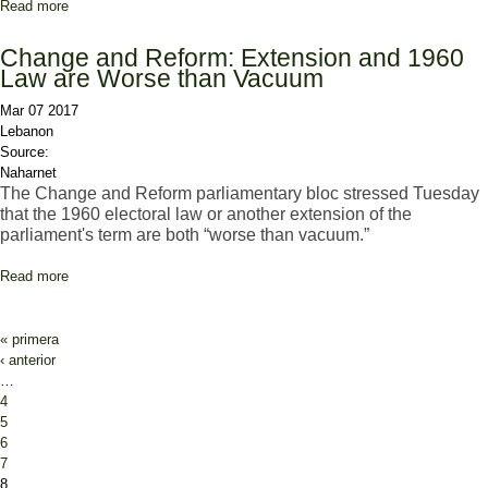
Read more
about Mashnouq expects ‘ a brief extension’ for parliament as no
deal on electoral law is in sight
Change and Reform: Extension and 1960
Law are Worse than Vacuum
Mar 07 2017
Lebanon
Source:
Naharnet
The Change and Reform parliamentary bloc stressed Tuesday
that the 1960 electoral law or another extension of the
parliament's term are both “worse than vacuum.”
Read more
about Change and Reform: Extension and 1960 Law are Worse
than Vacuum
Pages
« primera
‹ anterior
…
4
5
6
7
8