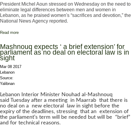
President Michel Aoun stressed on Wednesday on the need to
eliminate legal differences between men and women in
Lebanon, as he praised women's “sacrifices and devotion,” the
National News Agency reported.
Read more
about On Women's Day, Aoun Advocates Equal Legal Rights
between Men and Women
Mashnouq expects ‘ a brief extension’ for
parliament as no deal on electoral law is in
sight
Mar 08 2017
Lebanon
Source:
Yalibnan
Lebanon Interior Minister Nouhad al-Mashnouq
said Tuesday after a meeting in Maarrab that there is
no deal on a new electoral law in sight before the
expiry of the deadlines, stressing that an extension of
the parliament’s term will be needed but will be “brief”
and for technical reasons.