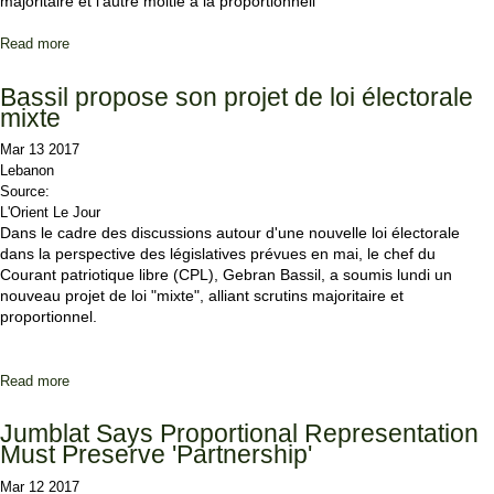
majoritaire et l'autre moitié à la proportionnell
Read more
about Le projet de loi électorale de Bassil : les formations
politiques attendent plus de détails pour se prononcer...
Bassil propose son projet de loi électorale
mixte
Mar 13 2017
Lebanon
Source:
L'Orient Le Jour
Dans le cadre des discussions autour d'une nouvelle loi électorale
dans la perspective des législatives prévues en mai, le chef du
Courant patriotique libre (CPL), Gebran Bassil, a soumis lundi un
nouveau projet de loi "mixte", alliant scrutins majoritaire et
proportionnel.
Read more
about Bassil propose son projet de loi électorale mixte
Jumblat Says Proportional Representation
Must Preserve 'Partnership'
Mar 12 2017