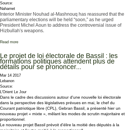
Source:
Naharnet
Interior Minister Nouhad al-Mashnouq has reassured that the
parliamentary elections will be held “soon,” as he urged
President Michel Aoun to address the controversial issue of
Hizbullah's weapons.
Read more
about Mashnouq Says Elections 'Soon', Urges Aoun to Address
Hizbullah Arms
Le projet de loi électorale de Bassil : les
formations politiques attendent plus de
détails pour se prononcer...
Mar 14 2017
Lebanon
Source:
L'Orient Le Jour
Dans le cadre des discussions autour d'une nouvelle loi électorale
dans la perspective des législatives prévues en mai, le chef du
Courant patriotique libre (CPL), Gebran Bassil, a présenté hier un
nouveau projet « mixte », mêlant les modes de scrutin majoritaire et
proportionnel.
Le nouveau projet Bassil prévoit d'élire la moitié des députés à la