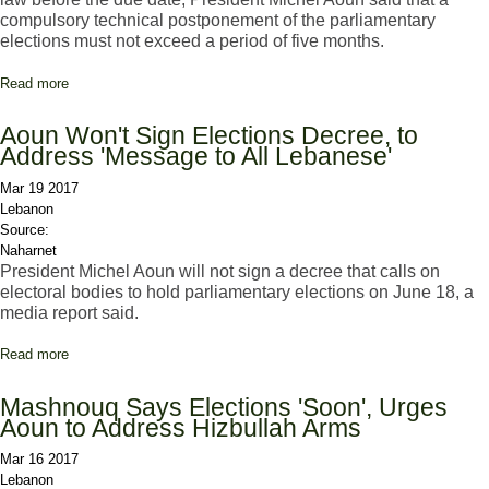
compulsory technical postponement of the parliamentary
elections must not exceed a period of five months.
Read more
about Aoun: Technical Postponement of Elections Must not
Exceed Five Months
Aoun Won't Sign Elections Decree, to
Address 'Message to All Lebanese'
Mar 19 2017
Lebanon
Source:
Naharnet
President Michel Aoun will not sign a decree that calls on
electoral bodies to hold parliamentary elections on June 18, a
media report said.
Read more
about Aoun Won't Sign Elections Decree, to Address 'Message to
All Lebanese'
Mashnouq Says Elections 'Soon', Urges
Aoun to Address Hizbullah Arms
Mar 16 2017
Lebanon