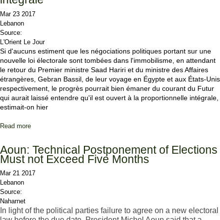
Mar 23 2017
Lebanon
Source:
L'Orient Le Jour
Si d'aucuns estiment que les négociations politiques portant sur une
nouvelle loi électorale sont tombées dans l'immobilisme, en attendant
le retour du Premier ministre Saad Hariri et du ministre des Affaires
étrangères, Gebran Bassil, de leur voyage en Égypte et aux États-Unis
respectivement, le progrès pourrait bien émaner du courant du Futur
qui aurait laissé entendre qu'il est ouvert à la proportionnelle intégrale,
estimait-on hier
Read more
about Le Hezbollah ne parvient toujours pas à imposer le projet de
proportionnelle intégrale
Aoun: Technical Postponement of Elections
Must not Exceed Five Months
Mar 21 2017
Lebanon
Source:
Naharnet
In light of the political parties failure to agree on a new electoral
law before the due date, President Michel Aoun said that a