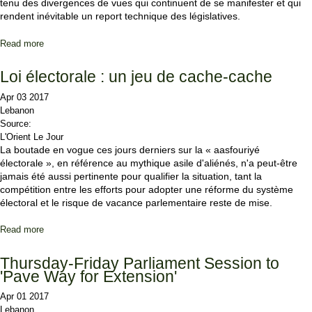
tenu des divergences de vues qui continuent de se manifester et qui
rendent inévitable un report technique des législatives.
Read more
about Le bloc du Futur dit « non » à la formule Bassil
Loi électorale : un jeu de cache-cache
Apr 03 2017
Lebanon
Source:
L'Orient Le Jour
La boutade en vogue ces jours derniers sur la « aasfouriyé
électorale », en référence au mythique asile d'aliénés, n'a peut-être
jamais été aussi pertinente pour qualifier la situation, tant la
compétition entre les efforts pour adopter une réforme du système
électoral et le risque de vacance parlementaire reste de mise.
Read more
about Loi électorale : un jeu de cache-cache
Thursday-Friday Parliament Session to
'Pave Way for Extension'
Apr 01 2017
Lebanon