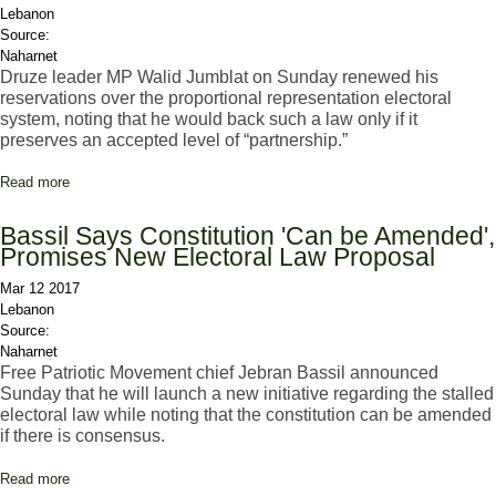
Lebanon
Source:
Naharnet
Druze leader MP Walid Jumblat on Sunday renewed his
reservations over the proportional representation electoral
system, noting that he would back such a law only if it
preserves an accepted level of “partnership.”
Read more
about Jumblat Says Proportional Representation Must Preserve
'Partnership'
Bassil Says Constitution 'Can be Amended',
Promises New Electoral Law Proposal
Mar 12 2017
Lebanon
Source:
Naharnet
Free Patriotic Movement chief Jebran Bassil announced
Sunday that he will launch a new initiative regarding the stalled
electoral law while noting that the constitution can be amended
if there is consensus.
Read more
about Bassil Says Constitution 'Can be Amended', Promises New