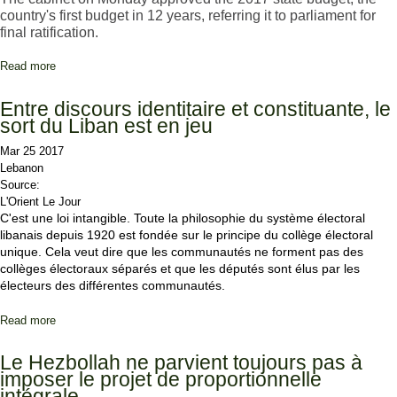
country's first budget in 12 years, referring it to parliament for
final ratification.
Read more
about Cabinet Approves State Budget, Lebanon's First in 12 Years
Entre discours identitaire et constituante, le
sort du Liban est en jeu
Mar 25 2017
Lebanon
Source:
L'Orient Le Jour
C'est une loi intangible. Toute la philosophie du système électoral
libanais depuis 1920 est fondée sur le principe du collège électoral
unique. Cela veut dire que les communautés ne forment pas des
collèges électoraux séparés et que les députés sont élus par les
électeurs des différentes communautés.
Read more
about Entre discours identitaire et constituante, le sort du Liban
est en jeu
Le Hezbollah ne parvient toujours pas à
imposer le projet de proportionnelle
intégrale