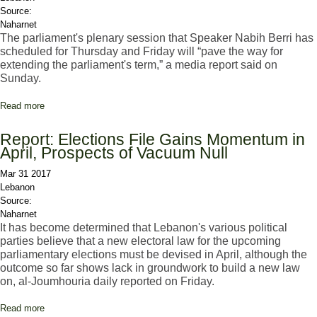
Source:
Naharnet
The parliament's plenary session that Speaker Nabih Berri has
scheduled for Thursday and Friday will “pave the way for
extending the parliament's term,” a media report said on
Sunday.
Read more
about Thursday-Friday Parliament Session to 'Pave Way for
Extension'
Report: Elections File Gains Momentum in
April, Prospects of Vacuum Null
Mar 31 2017
Lebanon
Source:
Naharnet
It has become determined that Lebanon's various political
parties believe that a new electoral law for the upcoming
parliamentary elections must be devised in April, although the
outcome so far shows lack in groundwork to build a new law
on, al-Joumhouria daily reported on Friday.
Read more
about Report: Elections File Gains Momentum in April, Prospects