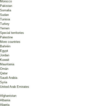
Morocco
Pakistan
Somalia
Sudan
Tunisia
Turkey
Yemen
Special territories
Palestine
More countries
Bahréin
Egypt
Jordan
Kuwait
Mauritania
Omán
Qatar
Saudi Arabia
Syria
United Arab Emirates
Afghanistan
Albania
Algeria