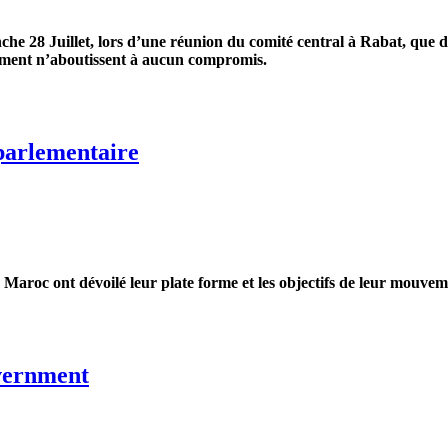
e 28 Juillet, lors d’une réunion du comité central à Rabat, que des
ement n’aboutissent à aucun compromis.
s anticipées si les consultations actuelles échouent
parlementaire
u Maroc ont dévoilé leur plate forme et les objectifs de leur mou
ementaire
overnment