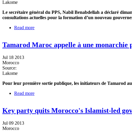
Lakome
Le secrétaire général du PPS, Nabil Benabdellah a déclaré dimanch
consultations actuelles pour la formation d’un nouveau gouvern
Read more
about BENABDELLAH : le PPS est prêt à des élection
Tamarod Maroc appelle à une monarchie 
Jul 18 2013
Morocco
Source:
Lakome
Pour leur première sortie publique, les initiateurs de Tamarod a
Read more
about Tamarod Maroc appelle à une monarchie parl
Key party quits Morocco's Islamist-led g
Jul 09 2013
Morocco