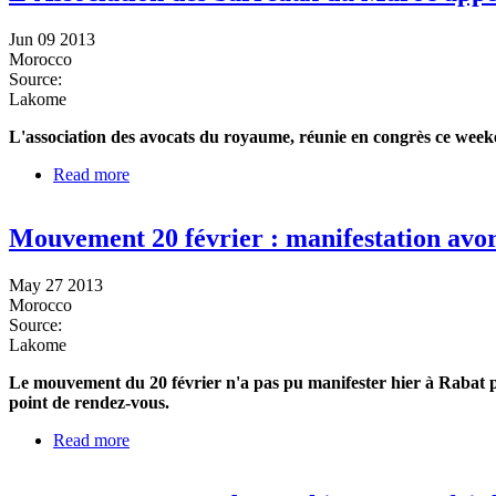
Jun 09 2013
Morocco
Source:
Lakome
L'association des avocats du royaume, réunie en congrès ce weeken
Read more
about L'Association des barreaux du Maroc appelle à
Mouvement 20 février : manifestation avort
May 27 2013
Morocco
Source:
Lakome
Le mouvement du 20 février n'a pas pu manifester hier à Rabat pour
point de rendez-vous.
Read more
about Mouvement 20 février : manifestation avortée, 