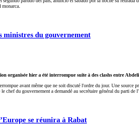
el segundo partido del país, anunció el sábado por la noche su retirada 
el monarca.
s ministres du gouvernement
ion organisée hier a été interrompue suite à des clashs entre Abd
nterrompue avant même que ne soit discuté l'ordre du jour. Une source 
 le chef du gouvernement a demandé au secrétaire général du parti de l'I
nistres du gouvernement
l’Europe se réunira à Rabat