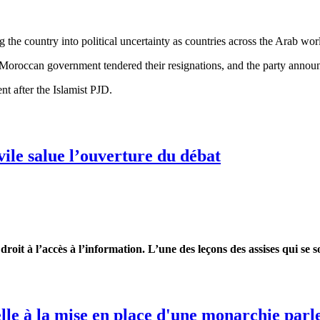
he country into political uncertainty as countries across the Arab world
 Moroccan government tendered their resignations, and the party announc
ent after the Islamist PJD.
nment
ivile salue l’ouverture du débat
 droit à l’accès à l’information. L’une des leçons des assises qui se 
e salue l’ouverture du débat
le à la mise en place d'une monarchie par