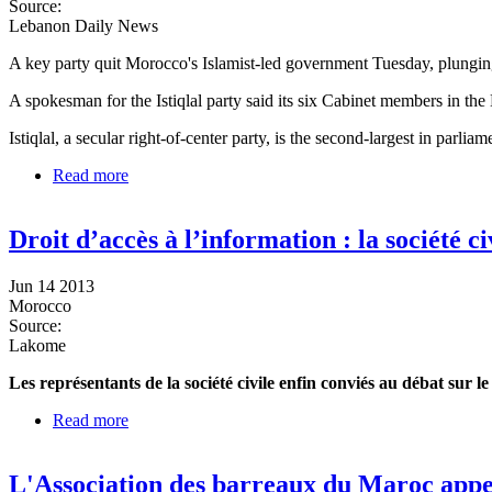
Source:
Lebanon Daily News
A key party quit Morocco's Islamist-led government Tuesday, plunging t
A spokesman for the Istiqlal party said its six Cabinet members in the
Istiqlal, a secular right-of-center party, is the second-largest in parliam
Read more
about Key party quits Morocco's Islamist-led gover
Droit d’accès à l’information : la société c
Jun 14 2013
Morocco
Source:
Lakome
Les représentants de la société civile enfin conviés au débat sur le
Read more
about Droit d’accès à l’information : la société civil
L'Association des barreaux du Maroc appel