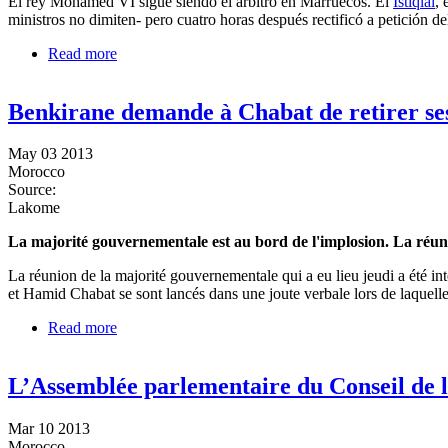
El rey Mohamed VI sigue siendo el árbitro en Marruecos. El
Istiqlal
, 
ministros no dimiten- pero cuatro horas después rectificó a petición d
Read more
about Mohamed VI veta una crisis de Gobierno
Benkirane demande à Chabat de retirer se
May 03 2013
Morocco
Source:
Lakome
La majorité gouvernementale est au bord de l'implosion. La réun
La réunion de la majorité gouvernementale qui a eu lieu jeudi a été i
et Hamid Chabat se sont lancés dans une joute verbale lors de laquelle
Read more
about Benkirane demande à Chabat de retirer ses mi
L’Assemblée parlementaire du Conseil de 
Mar 10 2013
Morocco