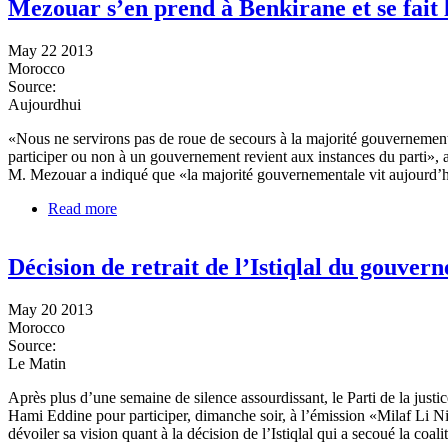
Mezouar s’en prend à Benkirane et se fait
May 22 2013
Morocco
Source:
Aujourdhui
«Nous ne servirons pas de roue de secours à la majorité gouvernemen
participer ou non à un gouvernement revient aux instances du parti», a
M. Mezouar a indiqué que «la majorité gouvernementale vit aujourd’hui 
Read more
about Mezouar s’en prend à Benkirane et se fait l’a
Décision de retrait de l’Istiqlal du gouve
May 20 2013
Morocco
Source:
Le Matin
Après plus d’une semaine de silence assourdissant, le Parti de la just
Hami Eddine pour participer, dimanche soir, à l’émission «Milaf Li Ni
dévoiler sa vision quant à la décision de l’Istiqlal qui a secoué la coa