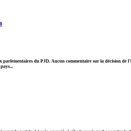
ent Le PJD sort enfin de son mutisme
a
x parlementaires du PJD. Aucun commentaire sur la décision de l'I
pays...