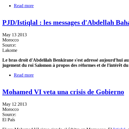
Read more
about Décision de retrait de l’Istiqlal du gouvernem
PJD/Istiqlal : les messages d'Abdellah Bah
May 13 2013
Morocco
Source:
Lakome
Le bras droit d'Abdelilah Benkirane s'est adressé aujourd'hui au
jugement du roi Salomon à propos des réformes et de l'intérêt du 
Read more
about PJD/Istiqlal : les messages d'Abdellah Baha
Mohamed VI veta una crisis de Gobierno
May 12 2013
Morocco
Source:
El País