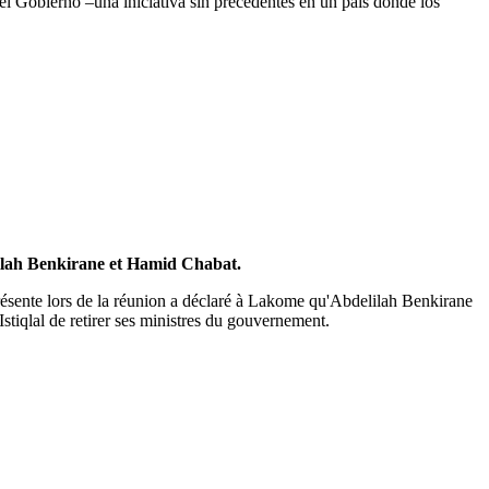
del Gobierno –una iniciativa sin precedentes en un país donde los
elilah Benkirane et Hamid Chabat.
présente lors de la réunion a déclaré à Lakome qu'Abdelilah Benkirane
stiqlal de retirer ses ministres du gouvernement.