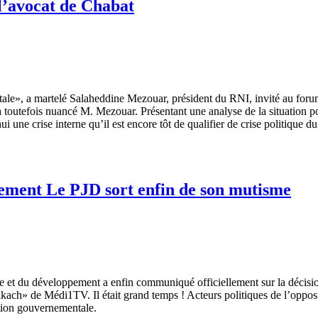
 l’avocat de Chabat
tale», a martelé Salaheddine Mezouar, président du RNI, invité au foru
 toutefois nuancé M. Mezouar. Présentant une analyse de la situation pol
une crise interne qu’il est encore tôt de qualifier de crise politique d
vocat de Chabat
rnement Le PJD sort enfin de son mutisme
ice et du développement a enfin communiqué officiellement sur la décisi
kach» de Médi1TV. Il était grand temps ! Acteurs politiques de l’opposit
lition gouvernementale.