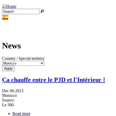
Jump to navigation
Search
Search form
News
Country / Special territory
Ça chauffe entre le PJD et l'Intérieur !
Dec 06 2013
Morocco
Source:
Le 360
Read more
about Ça chauffe entre le PJD et l'Intérieur !