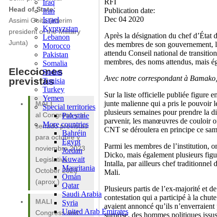
RFI
Iraq
Head of State:
Publication date:
Iran
Dec 04 2020
Israel
Assimi Goita (interim
Kyrgyzstan
president of the Military
Après la désignation du chef d’État 
Lebanon
Junta)
des membres de son gouvernement, la t
Morocco
attendu Conseil national de transitio
Pakistan
membres, des noms attendus, mais ég
Somalia
Elecciones
Sudan
Avec notre correspondant à Bamako
previstas
Tunisia
Turkey
Sur la liste officielle publiée figure e
Yemen
junte malienne qui a pris le pouvoir 
MALI
Special territories
plusieurs semaines pour prendre la di
Palestine
al Congreso y al
parvenir, les manœuvres de couloir 
More countries
senado previstas
CNT se déroulera en principe ce sa
Bahréin
para octubre y
Egypt
Parmi les membres de l’institution,
noviembre 2023
Jordan
Dicko, mais également plusieurs fi
Kuwait
Legislative
Intalla, par ailleurs chef traditionnel
Mauritania
October 2023
Mali.
Omán
(aprox.)
Qatar
Plusieurs partis de l’ex-majorité et 
Saudi Arabia
contestation qui a participé à la chu
MALI
Syria
avaient annoncé qu’ils n’enverraien
United Arab Emirates
Congress and
surprise, des hommes politiques iss