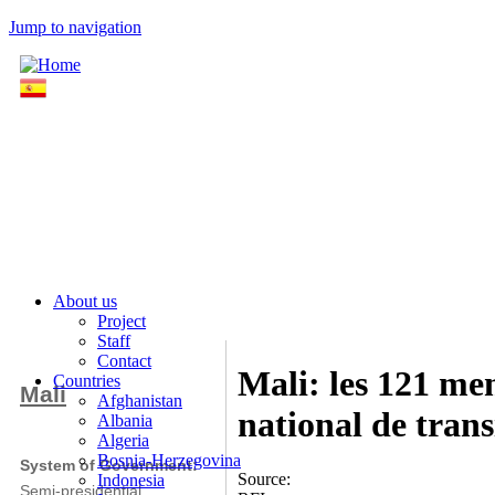
Jump to navigation
About us
Project
Staff
Contact
Mali: les 121 me
Countries
Mali
Afghanistan
national de trans
Albania
Algeria
Bosnia-Herzegovina
System of Government:
Source:
Indonesia
Semi-presidential