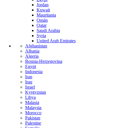
Jordan
Kuwait
Mauritania
Omán
Qatar
Saudi Arabia
Syria
United Arab Emirates
Afghanistan
Albania
Algeria
Bosnia-Herzegovina
Egypt
Indonesia
Iran
Iraq
Israel
Kyrgyzstan
Libya
Malasia
Malaysia
Morocco
Pakistan
Palestine