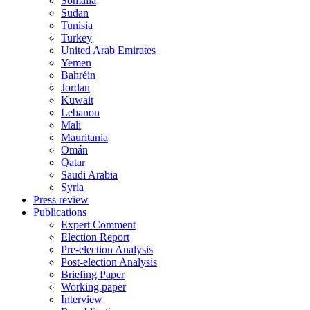
Somalia
Sudan
Tunisia
Turkey
United Arab Emirates
Yemen
Bahréin
Jordan
Kuwait
Lebanon
Mali
Mauritania
Omán
Qatar
Saudi Arabia
Syria
Press review
Publications
Expert Comment
Election Report
Pre-election Analysis
Post-election Analysis
Briefing Paper
Working paper
Interview