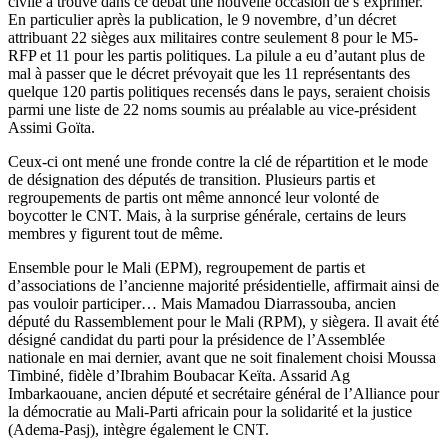
civile a trouvé dans ce débat une nouvelle occasion de s’exprimer.
En particulier après la publication, le 9 novembre, d’un décret
attribuant 22 sièges aux militaires contre seulement 8 pour le M5-
RFP et 11 pour les partis politiques. La pilule a eu d’autant plus de
mal à passer que le décret prévoyait que les 11 représentants des
quelque 120 partis politiques recensés dans le pays, seraient choisis
parmi une liste de 22 noms soumis au préalable au vice-président
Assimi Goïta.
Ceux-ci ont mené une fronde contre la clé de répartition et le mode
de désignation des députés de transition. Plusieurs partis et
regroupements de partis ont même annoncé leur volonté de
boycotter le CNT. Mais, à la surprise générale, certains de leurs
membres y figurent tout de même.
Ensemble pour le Mali (EPM), regroupement de partis et
d’associations de l’ancienne majorité présidentielle, affirmait ainsi de
pas vouloir participer… Mais Mamadou Diarrassouba, ancien
député du Rassemblement pour le Mali (RPM), y siègera. Il avait été
désigné candidat du parti pour la présidence de l’Assemblée
nationale en mai dernier, avant que ne soit finalement choisi Moussa
Timbiné, fidèle d’Ibrahim Boubacar Keïta. Assarid Ag
Imbarkaouane, ancien député et secrétaire général de l’Alliance pour
la démocratie au Mali-Parti africain pour la solidarité et la justice
(Adema-Pasj), intègre également le CNT.