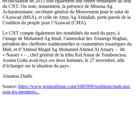
réconciliation de 2015 font également une entrée remarquée au sein
du CNT. On note, notamment, la présence de Moussa Ag
Acharatoumane, secrétaire général du Mouvement pour le salut de
l’Azawad (MSA), et celle de Attay Ag Abdallah, porte-parole de la
Coalition du peuple pour l’Azawad (CMA).
Le CNT compte également des notabilités du nord du pays, à
l’image de Mohamed Ag Intall, l’amenokal des Touaregs Ifoghas,
président des chefferies traditionnelles et coutumières touarègues du
Mali, et d’Abdoul Magid Ag Mohamed Ahmed Al Ansary – dit
« Nasser » – , chef général de la tribu Kel Ansar de Tombouctou.
Assimi Goïta avait reçu ces deux hommes, le 27 novembre, afin
d’échanger sur la situation du pays.
Aïssatou Diallo
Source:
https://www.jeuneafrique.com/1085990/politique/mali-qui-
sont-les-membres...