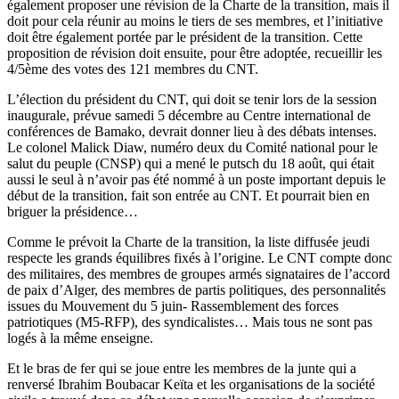
également proposer une révision de la Charte de la transition, mais il
doit pour cela réunir au moins le tiers de ses membres, et l’initiative
doit être également portée par le président de la transition. Cette
proposition de révision doit ensuite, pour être adoptée, recueillir les
4/5ème des votes des 121 membres du CNT.
L’élection du président du CNT, qui doit se tenir lors de la session
inaugurale, prévue samedi 5 décembre au Centre international de
conférences de Bamako, devrait donner lieu à des débats intenses.
Le colonel Malick Diaw, numéro deux du Comité national pour le
salut du peuple (CNSP) qui a mené le putsch du 18 août, qui était
aussi le seul à n’avoir pas été nommé à un poste important depuis le
début de la transition, fait son entrée au CNT. Et pourrait bien en
briguer la présidence…
Comme le prévoit la Charte de la transition, la liste diffusée jeudi
respecte les grands équilibres fixés à l’origine. Le CNT compte donc
des militaires, des membres de groupes armés signataires de l’accord
de paix d’Alger, des membres de partis politiques, des personnalités
issues du Mouvement du 5 juin- Rassemblement des forces
patriotiques (M5-RFP), des syndicalistes… Mais tous ne sont pas
logés à la même enseigne.
Et le bras de fer qui se joue entre les membres de la junte qui a
renversé Ibrahim Boubacar Keïta et les organisations de la société