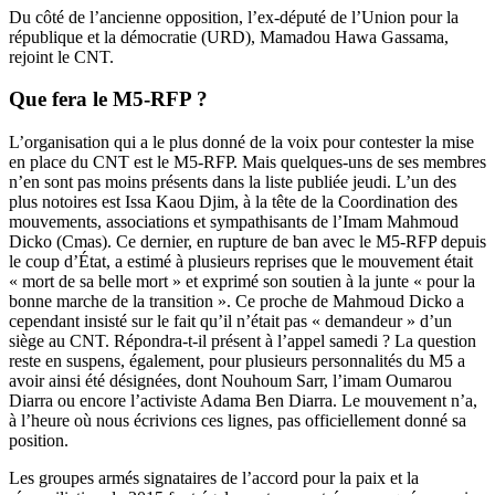
Du côté de l’ancienne opposition, l’ex-député de l’Union pour la
république et la démocratie (URD), Mamadou Hawa Gassama,
rejoint le CNT.
Que fera le M5-RFP ?
L’organisation qui a le plus donné de la voix pour contester la mise
en place du CNT est le M5-RFP. Mais quelques-uns de ses membres
n’en sont pas moins présents dans la liste publiée jeudi. L’un des
plus notoires est Issa Kaou Djim, à la tête de la Coordination des
mouvements, associations et sympathisants de l’Imam Mahmoud
Dicko (Cmas). Ce dernier, en rupture de ban avec le M5-RFP depuis
le coup d’État, a estimé à plusieurs reprises que le mouvement était
« mort de sa belle mort » et exprimé son soutien à la junte « pour la
bonne marche de la transition ». Ce proche de Mahmoud Dicko a
cependant insisté sur le fait qu’il n’était pas « demandeur » d’un
siège au CNT. Répondra-t-il présent à l’appel samedi ? La question
reste en suspens, également, pour plusieurs personnalités du M5 a
avoir ainsi été désignées, dont Nouhoum Sarr, l’imam Oumarou
Diarra ou encore l’activiste Adama Ben Diarra. Le mouvement n’a,
à l’heure où nous écrivions ces lignes, pas officiellement donné sa
position.
Les groupes armés signataires de l’accord pour la paix et la