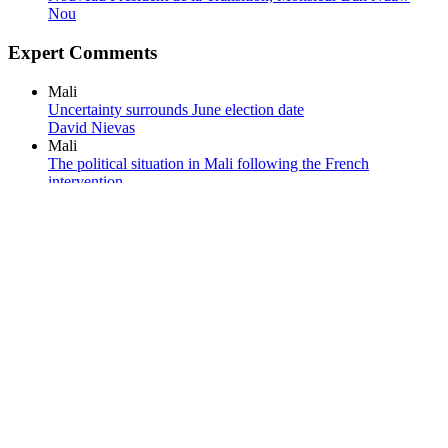
Nou
Expert Comments
Mali
Uncertainty surrounds June election date
David Nievas
Mali
The political situation in Mali following the French
intervention
David Nievas
Facebook
OPEMAM
is an EODS (European Observation and Democratic
Support) member |
Madrid |
Contact us