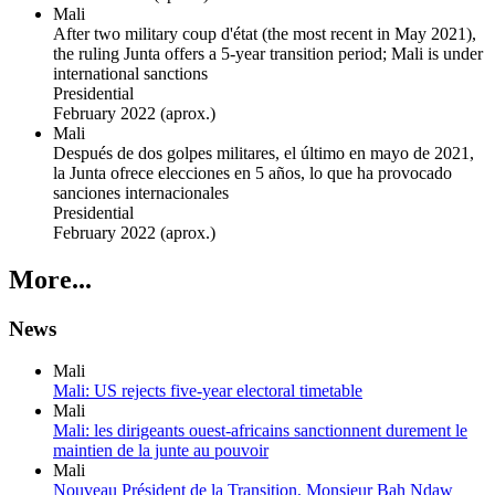
Mali
After two military coup d'état (the most recent in May 2021),
the ruling Junta offers a 5-year transition period; Mali is under
international sanctions
Presidential
February 2022
(aprox.)
Mali
Después de dos golpes militares, el último en mayo de 2021,
la Junta ofrece elecciones en 5 años, lo que ha provocado
sanciones internacionales
Presidential
February 2022
(aprox.)
More...
News
Mali
Mali: US rejects five-year electoral timetable
Mali
Mali: les dirigeants ouest-africains sanctionnent durement le
maintien de la junte au pouvoir
Mali
Nouveau Président de la Transition, Monsieur Bah Ndaw