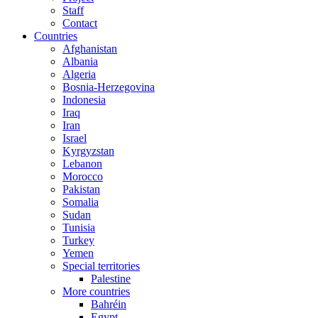
Staff
Contact
Countries
Afghanistan
Albania
Algeria
Bosnia-Herzegovina
Indonesia
Iraq
Iran
Israel
Kyrgyzstan
Lebanon
Morocco
Pakistan
Somalia
Sudan
Tunisia
Turkey
Yemen
Special territories
Palestine
More countries
Bahréin
Egypt