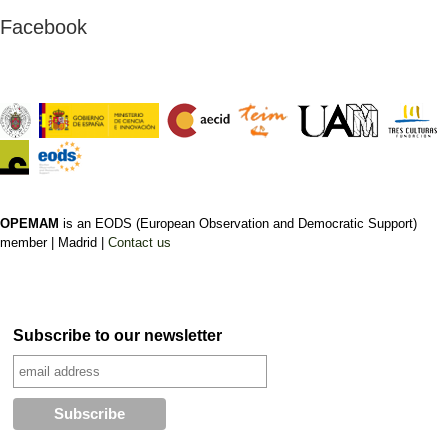
Legislative Elections, 25
Constituti
PAM, Istiqlal
Akhannou
Facebook
November 2011
Referendum
du gouver
Rafael Bustos
,
Irene
Said Kirhla
roi
Fernández Molina
Fernández 
Interview
Election Re
OPEMAM
is an EODS (European Observation and Democratic Support)
member |
Madrid |
Contact us
Subscribe to our newsletter