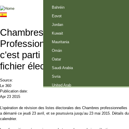
Palestine
Bahréin
Jump to navigation
Search
Search form
Egypt
Jordan
Chambres
Kuwait
Professionnelles:
Mauritania
Omán
c'est parti pour la révision du
Qatar
fichier électoral
Saudi Arabia
Syria
Source:
United Arab
Le 360
Publication date:
Emirates
Apr 23 2015
L’opération de révision des listes électorales des Chambres professionnelles
a démarré ce jeudi 23 avril, et se poursuivra jusqu’au 23 mai 2015. Détails du
calendrier.