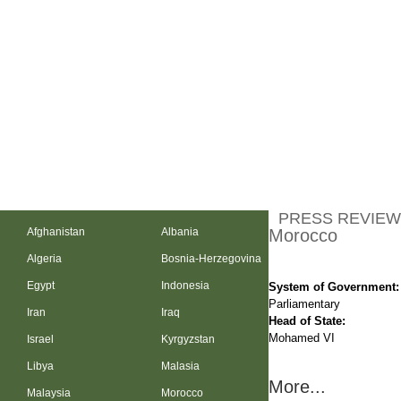
PRESS REVIEW
Afghanistan
Albania
Morocco
Algeria
Bosnia-Herzegovina
Egypt
Indonesia
System of Government:
Parliamentary
Iran
Iraq
Head of State:
Mohamed VI
Israel
Kyrgyzstan
Libya
Malasia
More...
Malaysia
Morocco