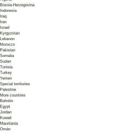
Bosnia-Herzegovina
Indonesia
Iraq
Iran
Israel
Kyrgyzstan
Lebanon
Morocco
Pakistan
Somalia
Sudan
Tunisia
Turkey
Yemen
Special territories
Palestine
More countries
Bahréin
Egypt
Jordan
Kuwait
Mauritania
Omán