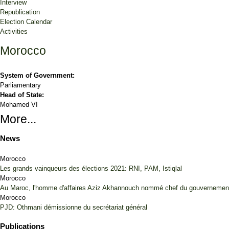
Interview
Republication
Election Calendar
Activities
Morocco
System of Government:
Parliamentary
Head of State:
Mohamed VI
More...
News
Morocco
Les grands vainqueurs des élections 2021: RNI, PAM, Istiqlal
Morocco
Au Maroc, l'homme d'affaires Aziz Akhannouch nommé chef du gouvernement 
Morocco
PJD: Othmani démissionne du secrétariat général
Publications