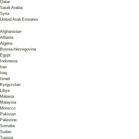
Qatar
Saudi Arabia
Syria
United Arab Emirates
Afghanistan
Albania
Algeria
Bosnia-Herzegovina
Egypt
Indonesia
Iran
Iraq
Israel
Kyrgyzstan
Libya
Malasia
Malaysia
Morocco
Pakistan
Palestine
Somalia
Sudan
Tunisia