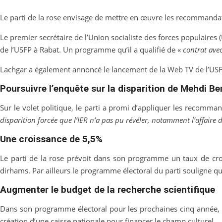
Le parti de la rose envisage de mettre en œuvre les recommandatio
Le premier secrétaire de l’Union socialiste des forces populaires
de l’USFP à Rabat. Un programme qu’il a qualifié de «
contrat avec
Lachgar a également annoncé le lancement de la Web TV de l’USFP,
Poursuivre l’enquête sur la disparition de Mehdi B
Sur le volet politique, le parti a promi d’appliquer les recommand
disparition forcée que l’IER n’a pas pu révéler, notamment l’affaire
Une croissance de 5,5%
Le parti de la rose prévoit dans son programme un taux de cro
dirhams. Par ailleurs le programme électoral du parti souligne 
Augmenter le budget de la recherche scientifique
Dans son programme électoral pour les prochaines cinq année, l’
création d’une caisse nationale pour financer le champ culturel.