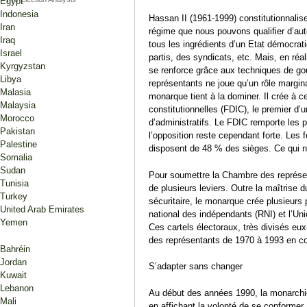
Egypt
Indonesia
Hassan II (1961-1999) constitutionnalise
Iran
régime que nous pouvons qualifier d’aut
Iraq
tous les ingrédients d’un Etat démocra
Israel
partis, des syndicats, etc. Mais, en réa
Kyrgyzstan
se renforce grâce aux techniques de 
Libya
représentants ne joue qu’un rôle marginal
Malasia
monarque tient à la dominer. Il crée à ce
Malaysia
constitutionnelles (FDIC), le premier d’u
Morocco
d’administratifs. Le FDIC remporte les 
Pakistan
l’opposition reste cependant forte. Le
Palestine
disposent de 48 % des sièges. Ce qui n’
Somalia
Sudan
Pour soumettre la Chambre des représe
Tunisia
de plusieurs leviers. Outre la maîtrise du
Turkey
sécuritaire, le monarque crée plusieur
United Arab Emirates
national des indépendants (RNI) et l’Uni
Yemen
Ces cartels électoraux, très divisés eu
des représentants de 1970 à 1993 en c
Bahréin
Jordan
S’adapter sans changer
Kuwait
Lebanon
Au début des années 1990, la monarchi
Mali
en affichant la volonté de se conformer à