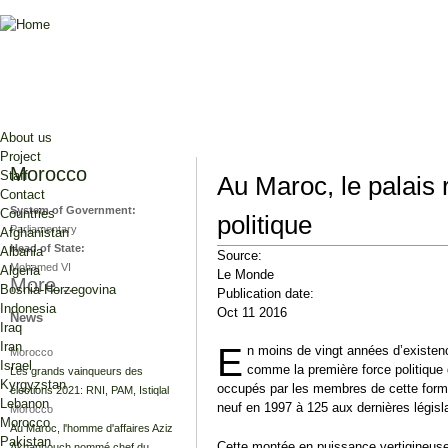
Jump to navigation
About us
Project
Morocco
Staff
Au Maroc, le palais 
Contact
System of Government:
Countries
politique
Parliamentary
Afghanistan
Head of State:
Albania
Source:
Mohamed VI
Algeria
Le Monde
More...
Bosnia-Herzegovina
Publication date:
Indonesia
Oct 11 2016
News
Iraq
Iran
E
n moins de vingt années d’existen
Morocco
Israel
comme la première force politique
Les grands vainqueurs des
Kyrgyzstan
occupés par les membres de cette form
élections 2021: RNI, PAM, Istiqlal
Lebanon
neuf en 1997 à 125 aux dernières législ
Morocco
Morocco
Au Maroc, l'homme d'affaires Aziz
Pakistan
Cette montée en puissance vertigineuse 
Akhannouch nommé chef du