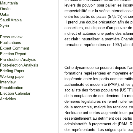
Mauritania
leviers du pouvoir, pour pallier les incon
Omán
respectabilité sur la scène international
Qatar
entre les partis du palais (57,5 %) et
Saudi Arabia
II prend une double précaution afin de p
Syria
conseillers, qui dispose d’un pouvoir d
indirect et autorise une partie des islami
Press review
est clair : neutraliser la première Cham
Publications
formations représentées en 1997) afin d
Expert Comment
Election Report
Pre-election Analysis
Post-election Analysis
Cette dynamique se poursuit depuis l’a
Briefing Paper
formations représentées en moyenne ent
Working paper
inopérante entre les partis administratif
Interview
authenticité et modernité (PAM), et les 
Republication
socialiste des forces populaires [USFP]
Election Calendar
de la cooptation de ces derniers. La mo
Activities
dernières législatures ne remet nullemen
de la monarchie, malgré les tensions co
Benkirane ont certes augmenté leurs p
essentiellement au détriment des partis
administratifs à proprement dit (PAM, R
des représentants. Les sièges qu’ils 