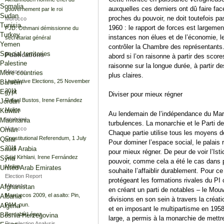
Somalia
auxquelles ces derniers ont dû faire fac
gouvernement par le roi
Sudan
proches du pouvoir, ne doit toutefois pa
Morocco
Tunisia
1960 : le rapport de forces est largemen
PJD: Othmani démissionne du
Turkey
instances non élues et de l’économie, le
secrétariat général
Yemen
contrôler la Chambre des représentants.
Special territories
Publications
abord si l’on raisonne à partir des scor
Palestine
raisonne sur la longue durée, à partir d
Morocco
More countries
plus claires.
Legislative Elections, 25 November
Bahréin
2011
Egypt
Diviser pour mieux régner
Rafael Bustos
,
Irene Fernández
Jordan
Molina
Kuwait
Au lendemain de l’indépendance du Mar
Interview
Mauritania
turbulences. La monarchie et le Parti de 
Morocco
Omán
Chaque partie utilise tous les moyens do
Constitutional Referendum, 1 July
Qatar
Pour dominer l’espace social, le palais r
2011
Saudi Arabia
pour mieux régner. De peur de voir l’Isti
Said Kirhlani
,
Irene Fernández
Syria
pouvoir, comme cela a été le cas dans
Molina
United Arab Emirates
souhaite l’affaiblir durablement. Pour ce
Election Report
protégeant les formations rivales du PI
Morocco
Afghanistan
en créant un parti de notables – le Mo
Marruecos 2009, el asalto: Pin,
Albania
divisions en son sein à travers la créat
PAM, pun.
Algeria
et en imposant le multipartisme en 1958. 
Bernabé López
Bosnia-Herzegovina
large, a permis à la monarchie de mettre
Pre-election Analysis