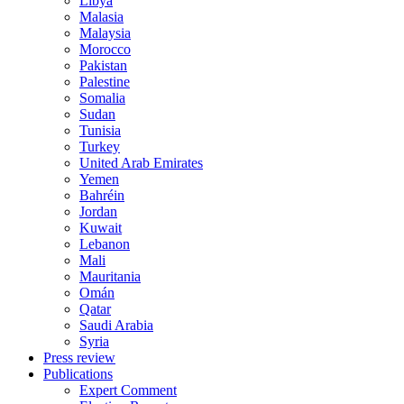
Libya
Malasia
Malaysia
Morocco
Pakistan
Palestine
Somalia
Sudan
Tunisia
Turkey
United Arab Emirates
Yemen
Bahréin
Jordan
Kuwait
Lebanon
Mali
Mauritania
Omán
Qatar
Saudi Arabia
Syria
Press review
Publications
Expert Comment