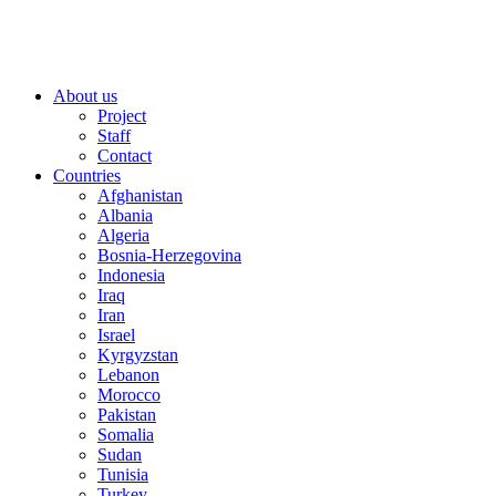
About us
Project
Staff
Contact
Countries
Afghanistan
Albania
Algeria
Bosnia-Herzegovina
Indonesia
Iraq
Iran
Israel
Kyrgyzstan
Lebanon
Morocco
Pakistan
Somalia
Sudan
Tunisia
Turkey