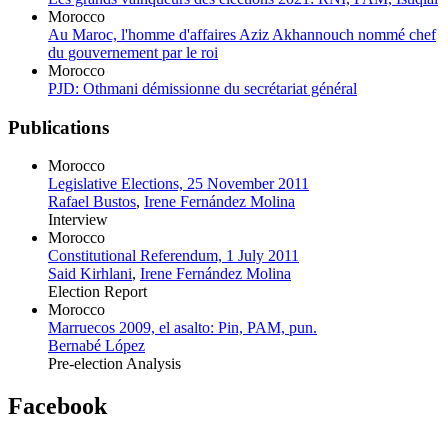
Morocco
Au Maroc, l'homme d'affaires Aziz Akhannouch nommé chef
du gouvernement par le roi
Morocco
PJD: Othmani démissionne du secrétariat général
Publications
Morocco
Legislative Elections, 25 November 2011
Rafael Bustos
,
Irene Fernández Molina
Interview
Morocco
Constitutional Referendum, 1 July 2011
Said Kirhlani
,
Irene Fernández Molina
Election Report
Morocco
Marruecos 2009, el asalto: Pin, PAM, pun.
Bernabé López
Pre-election Analysis
Facebook