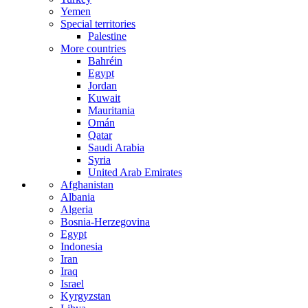
Yemen
Special territories
Palestine
More countries
Bahréin
Egypt
Jordan
Kuwait
Mauritania
Omán
Qatar
Saudi Arabia
Syria
United Arab Emirates
Afghanistan
Albania
Algeria
Bosnia-Herzegovina
Egypt
Indonesia
Iran
Iraq
Israel
Kyrgyzstan