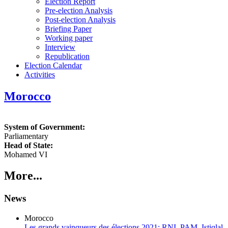
Election Report
Pre-election Analysis
Post-election Analysis
Briefing Paper
Working paper
Interview
Republication
Election Calendar
Activities
Morocco
System of Government:
Parliamentary
Head of State:
Mohamed VI
More...
News
Morocco
Les grands vainqueurs des élections 2021: RNI, PAM, Istiqlal