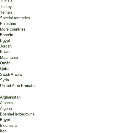
Tunisia
Turkey
Yemen
Special territories
Palestine
More countries
Bahréin
Egypt
Jordan
Kuwait
Mauritania
Omán
Qatar
Saudi Arabia
Syria
United Arab Emirates
Afghanistan
Albania
Algeria
Bosnia-Herzegovina
Egypt
Indonesia
Iran