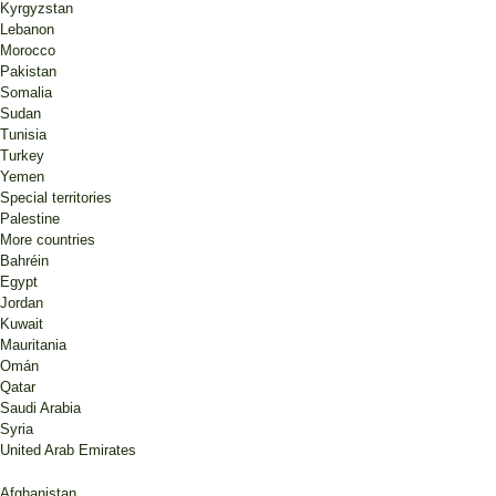
Kyrgyzstan
Lebanon
Morocco
Pakistan
Somalia
Sudan
Tunisia
Turkey
Yemen
Special territories
Palestine
More countries
Bahréin
Egypt
Jordan
Kuwait
Mauritania
Omán
Qatar
Saudi Arabia
Syria
United Arab Emirates
Afghanistan