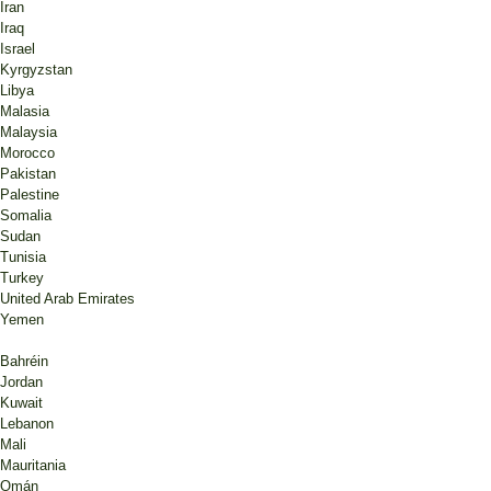
Iran
Iraq
Israel
Kyrgyzstan
Libya
Malasia
Malaysia
Morocco
Pakistan
Palestine
Somalia
Sudan
Tunisia
Turkey
United Arab Emirates
Yemen
Bahréin
Jordan
Kuwait
Lebanon
Mali
Mauritania
Omán